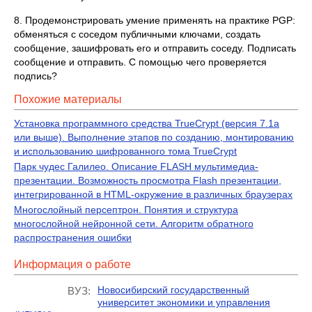
8. Продемонстрировать умение применять на практике PGP:
обменяться с соседом публичными ключами, создать
сообщение, зашифровать его и отправить соседу. Подписать
сообщение и отправить. С помощью чего проверяется
подпись?
Похожие материалы
Установка программного средства TrueCrypt (версия 7.1а
или выше). Выполнение этапов по созданию, монтированию
и использованию шифрованного тома TrueCrypt
Парк чудес Галилео. Описание FLASH мультимедиа-
презентации. Возможность просмотра Flash презентации,
интегрированной в HTML-окружение в различных браузерах
Многослойный персептрон. Понятия и структура
многослойной нейронной сети. Алгоритм обратного
распространения ошибки
Информация о работе
Новосибирский государственный
ВУЗ:
университет экономики и управления