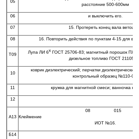
05
расстояние 500-600мм
06
и выключить его.
07
15. Протереть конец вала ветошь
08
16. Повторить действия по пунктам 4-15 для вто
х
Лупа ЛИ 6
ГОСТ 25706-83; магнитный порошок ПЖВ 
Т09
дизельное топливо ГОСТ 21105-8
коврик диэлектрический; перчатки диэлектрические 
10
контрольный образец №110-05;
11
кружка для магнитной смеси; ванночка не
12
08 015
А13
Клейме
ИОТ №16.
Б14