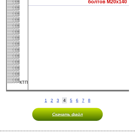
болтов М20х140
КТП
1
2
3
4
5
6
7
8
Скачать файл