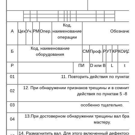
0
Код,
А
Цех
Уч.
РМ
Опер.
наименование
Обозначени
операции
Код, наименование
Б
СМ
Проф.
Р
УТ
КР
КОИД
Е
оборудования
Р
ПИ
D или B
L
t
i
01
11. Повторить действия по пунктам 5 
12. При обнаружении признаков трещины и в сомнител
02
действия по пунктам 5 -8
03
особенно тщательно.
13.При достоверном обнаружении трещины вал бракуе
04
мастеру.
14. Размагнитить вал. Для этого включенный дефектоскоп 