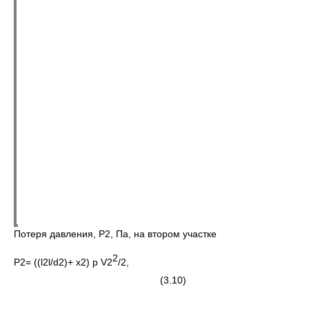
Потеря давления, Р2, Па, на втором участке
2
P2= ((l2l/d2)+ x2) p V2
/2,
(3.10)