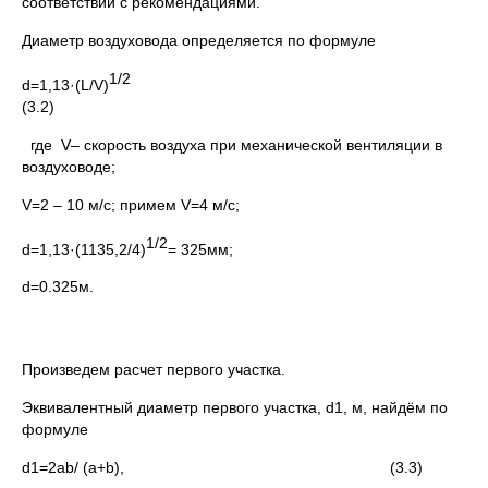
соответствии с рекомендациями.
Диаметр воздуховода определяется по формуле
1
d=1,13·(L/V)
(3.2)
где V– скорость воздуха при механической вентиляции в
воздуховоде;
V=2 – 10 м/с; примем V=4 м/с;
1/2
d=1,13·(1135,2/4)
= 325мм;
d=0.325м.
Произведем расчет первого участка.
Эквивалентный диаметр первого участка, d1, м, найдём по
формуле
d1=2ab/ (a+b), (3.3)