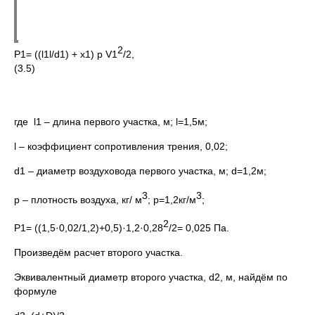
2
P1= ((l1l/d1) + x1) p V1
/2,
(3.5)
где l1 – длина первого участка, м; l=1,5м;
l – коэффициент сопротивления трения, 0,02;
d1 – диаметр воздуховода первого участка, м; d=1,2м;
3
3
р – плотность воздуха, кг/ м
; p=1,2кг/м
;
2
Р1= ((1,5·0,02/1,2)+0,5)·1,2·0,28
/2= 0,025 Па.
Произведём расчет второго участка.
Эквивалентный диаметр второго участка, d2, м, найдём по
формуле