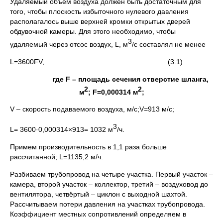
Удаляемый объем воздуха должен быть достаточным для
того, чтобы плоскость избыточного нулевого давления
располагалось выше верхней кромки открытых дверей
обдувочной камеры. Для этого необходимо, чтобы
3
удаляемый через отсос воздух, L, м
/с составлял не менее
L=3600FV, (3.1)
где F – площадь сечения отверстие шланга,
2
2
м
; F=0,000314 м
;
V – скорость подаваемого воздуха, м/с;V=913 м/с;
3
L= 3600·0,000314×913= 1032 м
/ч.
Примем производительность в 1,1 раза больше
рассчитанной; L=1135,2 м/ч.
Разбиваем трубопровод на четыре участка. Первый участок –
камера, второй участок – коллектор, третий – воздуховод до
вентилятора, четвёртый – циклон с выходной шахтой.
Рассчитываем потери давления на участках трубопровода.
Коэффициент местных сопротивлений определяем в