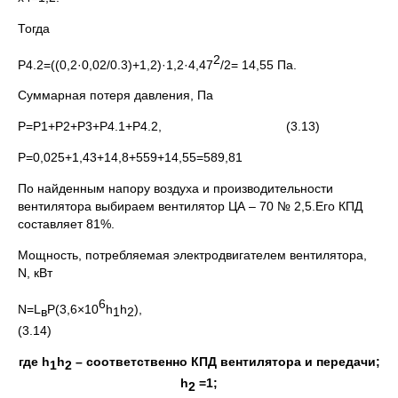
Тогда
2
Р4.2=((0,2·0,02/0.3)+1,2)·1,2·4,47
/2= 14,55 Па.
Суммарная потеря давления, Па
Р=Р1+Р2+Р3+Р4.1+Р4.2, (3.13)
Р=0,025+1,43+14,8+559+14,55=589,81
По найденным напору воздуха и производительности
вентилятора выбираем вентилятор ЦА – 70 № 2,5.Его КПД
составляет 81%.
Мощность, потребляемая электродвигателем вентилятора,
N, кВт
6
N=L
P(3,6×10
h
h
)
в
1
2
(3.14)
где h
h
– соответственно КПД вентилятора и передачи;
1
2
h
=1;
2