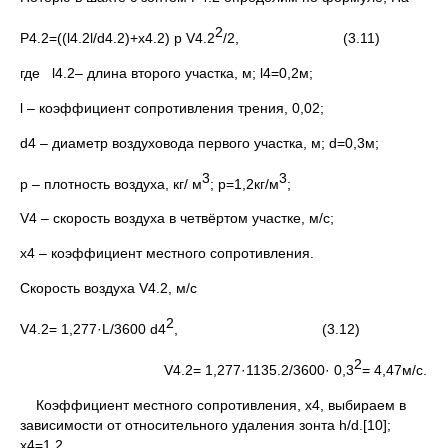
2
P4.2=((l4.2l/d4.2)+x4.2) p V4.2
/2, (3.11)
где l4.2– длина второго участка, м; l4=0,2м;
l – коэффициент сопротивления трения, 0,02;
d4 – диаметр воздуховода первого участка, м; d=0,3м;
3
3
р – плотность воздуха, кг/ м
; p=1,2кг/м
;
V4 – скорость воздуха в четвёртом участке, м/с;
x4 – коэффициент местного сопротивления.
Скорость воздуха V4.2, м/c
2
V4.2= 1,277·L/3600 d4
, (3.12)
2
V4.2= 1,277·1135.2/3600· 0,3
= 4,47м/c.
Коэффициент местного сопротивления, x4, выбираем в
зависимости от относительного удаления зонта h/d.[10];
x4=1,2.