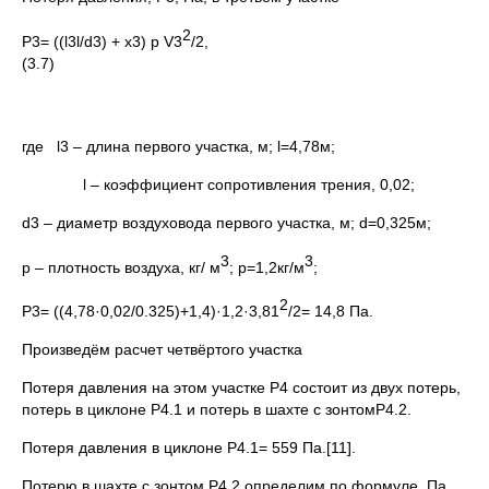
2
P3= ((l3l/d3) + x3) p V3
/2,
(3.7)
где l3 – длина первого участка, м; l=4,78м;
l – коэффициент сопротивления трения, 0,02;
d3 – диаметр воздуховода первого участка, м; d=0,325м;
3
3
р – плотность воздуха, кг/ м
; p=1,2кг/м
;
2
Р3= ((4,78·0,02/0.325)+1,4)·1,2·3,81
/2= 14,8 Па.
Произведём расчет четвёртого участка
Потеря давления на этом участке Р4 состоит из двух потерь,
потерь в циклоне Р4.1 и потерь в шахте с зонтомР4.2.
Потеря давления в циклоне Р4.1= 559 Па.[11].
Потерю в шахте с зонтом Р4.2 определим по формуле, Па