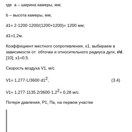
где а – ширина камеры, мм;
b – высота камеры, мм;
d1= 2·1200·1200/(1200+1200)= 1200 мм;
d1=1,2м.
Коэффициент местного сопротивления, x1, выбираем в
зависимости от обточки и относительного радиуса дуги,
r
/
d
.
[10]; x1=0,5.
Скорость воздуха V1, м/c
2
V1= 1,277·L/3600 d1
,
(3.4)
2
V1= 1,277·1135.2/3600·1,2
= 0,28 м/c.
Потеря давления, Р1, Па, на первом участке