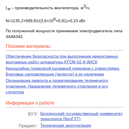
3
L
– производительность вентилятора, м
/ч;
в
6
N=1135,2×589,81/(3,6×10
×0,81)=0,23 кВт.
По полученной мощности принимаем электродвигатель типа
4АА63А2
Похожие материалы
Обеспечение безопасности при выполнении демонтажных
монтажных работ аппаратуры КТСМ-02 И ДИСК
Кронштейны тормозной рычажной передачи с отверстиями.
Буксовые направляющие (челюсти) и их наличники
Организация ремонта и проектирование тележечного
отделения. Назначение тележечного отделения и его
структура
Информация о работе
Белорусский государственный университет
ВУЗ:
транспорта (БелГУТ)
Техническая эксплуатация
Предмет: