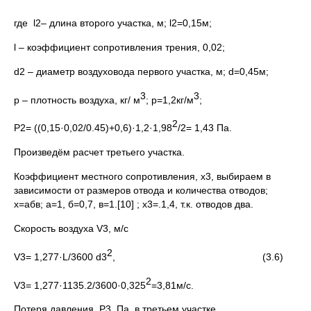
где l2– длина второго участка, м; l2=0,15м;
l – коэффициент сопротивления трения, 0,02;
d2 – диаметр воздуховода первого участка, м; d=0,45м;
3
3
р – плотность воздуха, кг/ м
; p=1,2кг/м
;
2
Р2= ((0,15·0,02/0.45)+0,6)·1,2·1,98
/2= 1,43 Па.
Произведём расчет третьего участка.
Коэффициент местного сопротивления, x3, выбираем в
зависимости от размеров отвода и количества отводов;
x=абв; а=1, б=0,7, в=1.[10] ; x3=.1,4, т.к. отводов два.
Скорость воздуха V3, м/c
2
V3= 1,277·L/3600 d3
,
(3.6)
2
V3= 1,277·1135.2/3600·0,325
=3,81м/c.
Потеря давления, Р3, Па, в третьем участке