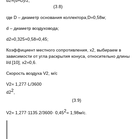
d2=(d+D)/2,
(3.8)
где D – диаметр основания коллектора;D=0,58м;
d – диаметр воздуховода;
d2=0,325+0,58=0,45;
Коэффициент местного сопротивления, x2, выбираем в
зависимости от угла раскрытия конуса, относительно длины
l/d.[10]; x2=0,6.
Скорость воздуха V2, м/c
V2= 1,277·L/3600
2
d2
,
(3.9)
2
V2= 1,277·1135.2/3600· 0,45
= 1,98м/c.