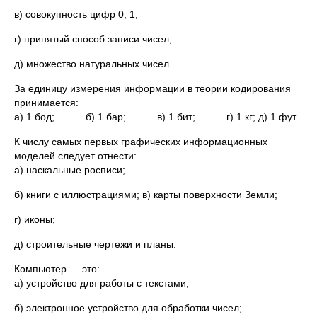
в) совокупность цифр 0, 1;
г) принятый способ записи чисел;
д) множество натуральных чисел.
За единицу измерения информации в теории кодирования
принимается:
а) 1 бод; б) 1 бар; в) 1 бит; г) 1 кг; д) 1 фут.
К числу самых первых графических информационных
моделей следует отнести:
а) наскальные росписи;
б) книги с иллюстрациями; в) карты поверхности Земли;
г) иконы;
д) строительные чертежи и планы.
Компьютер — это:
а) устройство для работы с текстами;
б) электронное устройство для обработки чисел;