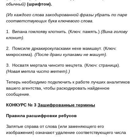
обычный
)
(шрифтом).
(Из каждого слова закодированной фразы убрать по паре
соответствующих букв ключевого слова.
1. Випана гомлояву клотнить. (Ключ: память.)
(Вина голову
клонит).
2. Помсиле дркакирокуласками нехе мамшаут
.
(Ключ:
микросхема).
(После драки кулаками не машут).
3. Носватя мертала чинсито мецтета. (Ключ: страница).
(Новая метла чисто метет).)
Теперь необходимо подключить к работе лучших аналитиков
вашего агентства, чтобы раскодировать найденное
сообщение.
КОНКУРС № 3
Зашифрованные термины
Правила расшифровки ребусов
Запятые справа от слова (или заменяющего его
изображения) означают удаление соответствующего числа