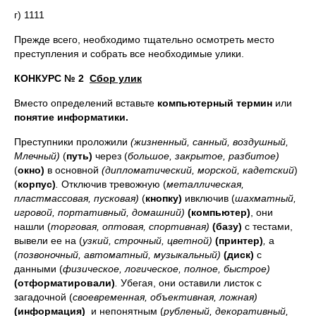
г) 1111
Прежде всего, необходимо тщательно осмотреть место
преступления и собрать все необходимые улики.
КОНКУРС № 2
Сбор улик
Вместо определений вставьте
компьютерный термин
или
понятие информатики.
Преступники проложили
(жизненный, санный, воздушный,
Млечный)
(
путь)
через (
большое, закрытое,
разбитое)
(
окно)
в основной
(дипломатический, морской, кадетский
)
(
корпус)
.
Отключив тревожную (
металлическая,
пластмассовая, пусковая)
(
кнопку)
ивключив (
шахматный,
игровой, портативный, домашний)
(компьютер)
, они
нашли (
торговая, оптовая, спортивная)
(базу)
с тестами,
вывели ее на (
узкий, строчный, цветной)
(принтер)
,
а
(
позвоночный, автоматный, музыкальный)
(диск)
с
данными (
физическое, логическое, полное, быстрое)
(отформатировали)
.
Убегая, они оставили листок с
загадочной (
своевременная, объективная, ложная)
(информация)
и непонятным (
рубленый, декоративный,