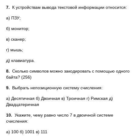
7.
К устройствам вывода текстовой информации относится:
а) ПЗУ;
б) монитор;
в) сканер;
г) мышь;
д) клавиатура.
8.
Сколько символов можно закодировать с помощью одного
байта? (256)
9.
Выбрать непозиционную систему счисления:
а) Десятичная б) Двоичная в) Троичная г) Римская д)
Двадцатеричная
10.
Укажите, чему равно число 7 в двоичной системе
счисления:
а) 100 б) 1001 в) 111