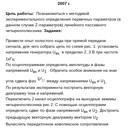
2007 г.
Цель работы:
Познакомиться с методикой
экспериментального определения первичных параметров (в
данном случае Z-параметров) линейного пассивного
четырехполюсника.
Задание:
Провести опыт холостого хода при прямой передаче
сигнала, для чего собрать цепь по схеме рис. 1. установить
напряжение генератора U
в пределах 2..3 В при частоте
вх
1кГц.
По осциллограммам определить амплитуды и фазы
напряжений U
и U
. Обратить особое внимание на знак
вх
1
угла сдвига фаз
между напряжениями U
и U
вх
1.
По результатам эксперимента построить векторную
диаграмму тока и напряжений.
Переключить 2 канал осциллографа на выходные зажимы
четырехполюсника рис 2. С помощью осциллограмм
определить сдвиг по фазе напряжений U
и U
. Достроить
вх
2
предыдущую векторную диаграмму вектором U
.
2
Вычислить передаточное комплексное сопротивление