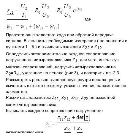
где
Провести опыт холостого хода при обратной передаче
сигнала. Выполнить необходимые измерения ( по аналогии с
пунктами 1…5 ) и вычислить значения Z
и Z
.
22
12
Определить экспериментально входное сопротивление
нагруженного четырехполюсника Z
, для чего, используя
1
магазин сопротивлений, нагрузить четырехполюсник на
Z
=R
, указанное на пенале (рис 3), и повторить пп. 2,3.
2
н
Рассмотреть реально выполненную внутри пенала цепь и
вычертить в отчете ее схему, указав значения параметров ее
элементов.
Рассчитать параметры Z
Z
Z
Z
по известной
11,
21,
12,
22
схеме четырехполюсника.
Вычислить входное сопротивление нагруженного
четырехполюсника.