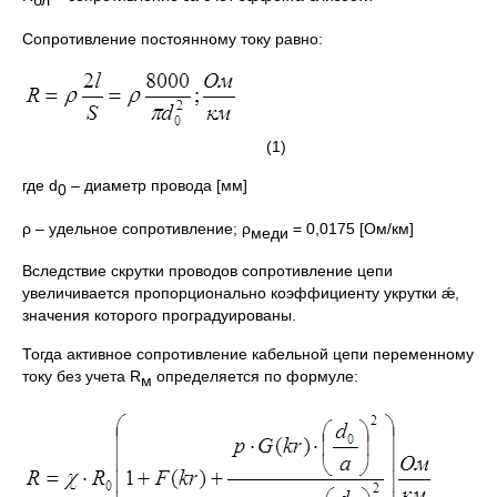
Сопротивление постоянному току равно:
(1)
где d
– диаметр провода [мм]
0
ρ – удельное сопротивление; ρ
= 0,0175 [Ом/км]
меди
Вследствие скрутки проводов сопротивление цепи
увеличивается пропорционально коэффициенту укрутки ǽ,
значения которого проградуированы.
Тогда активное сопротивление кабельной цепи переменному
току без учета R
определяется по формуле:
м