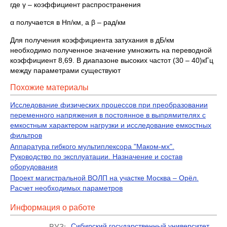
где γ – коэффициент распространения
α получается в Нп/км, а β – рад/км
Для получения коэффициента затухания в дБ/км
необходимо полученное значение умножить на переводной
коэффициент 8,69. В диапазоне высоких частот (30 – 40)кГц
между параметрами существуют
Похожие материалы
Исследование физических процессов при преобразовании
переменного напряжения в постоянное в выпрямителях с
емкостным характером нагрузки и исследование емкостных
фильтров
Аппаратура гибкого мультиплексора "Маком-мх".
Руководство по эксплуатации. Назначение и состав
оборудования
Проект магистральной ВОЛП на участке Москва – Орёл.
Расчет необходимых параметров
Информация о работе
Сибирский государственный университет
ВУЗ: