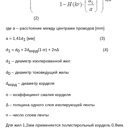
(2)
где а – расстояние между центрами проводов [mm]
а = 1,41d
[мм] (3)
1
d
= d
+ 2d
(1-σ) + 2nΔ (4)
1
0
корд
d
– диаметр изолированной жил
1
d
– диаметр токоведущей жилы
0
d
– диаметр корделя
корд
σ – коэффициент сжатия корделя
Δ – толщина одного слоя изолирующей ленты
n – число слоев ленты
Для жил 1,2мм применяется полистирольный кордель 0,8мм.