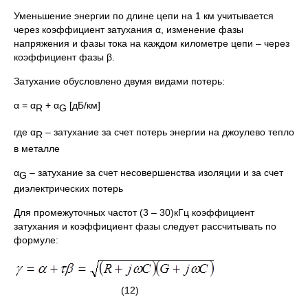
Уменьшение энергии по длине цепи на 1 км учитывается
через коэффициент затухания α, изменение фазы
напряжения и фазы тока на каждом километре цепи – через
коэффициент фазы β.
Затухание обусловлено двумя видами потерь:
α = α
+ α
[дБ/км]
R
G
где α
– затухание за счет потерь энергии на джоулево тепло
R
в металле
α
– затухание за счет несовершенства изоляции и за счет
G
диэлектрических потерь
Для промежуточных частот (3 – 30)кГц коэффициент
затухания и коэффициент фазы следует рассчитывать по
формуле:
(12)