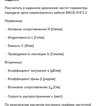
Рассчитать в заданном диапазоне частот параметры
передачи цепи симметричного кабеля МКСБ-4*4*1.2
Первичные:
· Активное сопротивление R [Ом/км]
· Индуктивность L [Гн/км]
· Емкость C [Ф/км]
· Проводимость изоляции G [Сим/км]
Вторичные:
· Коэффициент затухания α [дБ/км]
· Коэффициент фазы β [рад/км]
· Волновое сопротивление Z
[Ом]
в
· Скорость распространения υ [км/с]
По результатам расчетов построить графики частотной