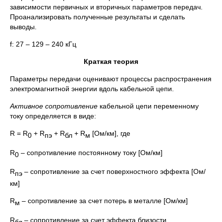
зависимости первичных и вторичных параметров передач.
Проанализировать полученные результаты и сделать
выводы.
f: 27 – 129 – 240 кГц
Краткая теория
Параметры передачи оценивают процессы распространения
электромагнитной энергии вдоль кабельной цепи.
Активное сопротивление
кабельной цепи переменному
току определяется в виде:
R = R
+ R
+ R
+ R
[Ом/км], где
0
пэ
бл
м
R
– сопротивление постоянному току [Ом/км]
0
R
– сопротивление за счет поверхностного эффекта [Ом/
пэ
км]
R
– сопротивление за счет потерь в металле [Ом/км]
м
R
– сопротивление за счет эффекта близости
бл