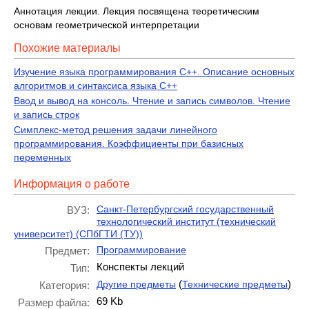
Аннотация лекции. Лекция посвящена теоретическим
основам геометрической интерпретации
Похожие материалы
Изучение языка программирования С++. Описание основных
алгоритмов и синтаксиса языка C++
Ввод и вывод на консоль. Чтение и запись символов. Чтение
и запись строк
Симплекс-метод решения задачи линейного
программирования. Коэффициенты при базисных
переменных
Информация о работе
Санкт-Петербургский государственный
ВУЗ:
технологический институт (технический
университет) (СПбГТИ (ТУ))
Программирование
Предмет:
Конспекты лекций
Тип:
(
)
Другие предметы
Технические предметы
Категория:
69 Kb
Размер файла: