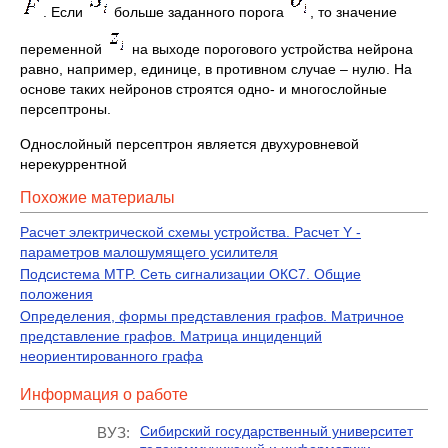
. Если
больше заданного порога
, то значение
переменной
на выходе порогового устройства нейрона
равно, например, единице, в противном случае – нулю. На
основе таких нейронов строятся одно- и многослойные
персептроны.
Однослойный персептрон является двухуровневой
нерекуррентной
Похожие материалы
Расчет электрической схемы устройства. Расчет Y -
параметров малошумящего усилителя
Подсистема MTP. Сеть сигнализации ОКС7. Общие
положения
Определения, формы представления графов. Матричное
представление графов. Матрица инциденций
неориентированного графа
Информация о работе
Сибирский государственный университет
ВУЗ: