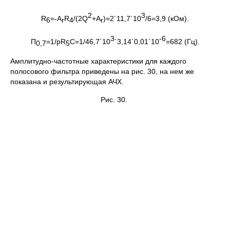
2
3
R
=-A
R
/(2Q
+A
)=2´11,7´10
/6=3,9 (кОм).
6
r
4
r
3
-6
П
=1/pR
C=1/46,7´10
´3,14´0,01´10
=682 (Гц).
0,7
5
Амплитудно-частотные характеристики для каждого
полосового фильтра приведены на рис. 30, на нем же
показана и результирующая АЧХ.
Рис. 30.