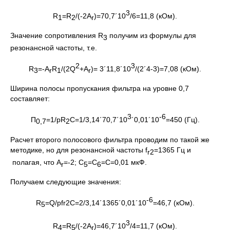
3
R
=R
/(-2A
)=70,7´10
/6=11,8 (кОм).
1
2
r
Значение сопротивления R
получим из формулы для
3
резонансной частоты, т.е.
2
3
R
=-A
R
/(2Q
+A
)= 3´11,8´10
/(2´4-3)=7,08 (кОм).
3
r
1
r
Ширина полосы пропускания фильтра на уровне 0,7
составляет:
3
-6
П
=1/pR
C=1/3,14´70,7´10
´0,01´10
=450 (Гц).
0,7
2
Расчет второго полосового фильтра проводим по такой же
методике, но для резонансной частоты f
=1365 Гц и
r2
полагая, что A
=-2; С
=С
=C=0,01 мкФ.
r
5
6
Получаем следующие значения:
-6
R
=Q/pfr2C=2/3,14´1365´0,01´10
=46,7 (кОм).
5
3
R
=R
/(-2A
)=46,7´10
/4=11,7 (кОм).
4
5
r