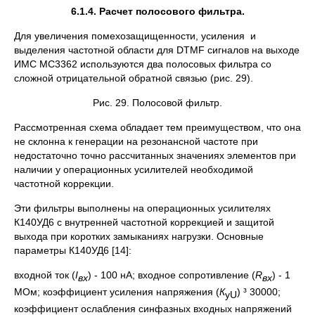
6.1.4. Расчет полосового фильтра.
Для увеличения помехозащищенности, усиления и
выделения частотной области для DTMF сигналов на выходе
ИМС МС3362 используются два полосовых фильтра со
сложной отрицательной обратной связью (рис. 29).
Рис. 29. Полосовой фильтр.
Рассмотренная схема обладает тем преимуществом, что она
не склонна к генерации на резонансной частоте при
недостаточно точно рассчитанных значениях элементов при
наличии у операционных усилителей необходимой
частотной коррекции.
Эти фильтры выполнены на операционных усилителях
К140УД6 с внутренней частотной коррекцией и защитой
выхода при коротких замыканиях нагрузки. Основные
параметры К140УД6 [14]:
входной ток (
I
) - 100 нА; входное сопротивление (
R
) - 1
вх
вх
МОм; коэффициент усиления напряжения (
К
) ³ 30000;
уU
коэффициент ослабления синфазных входных напряжений