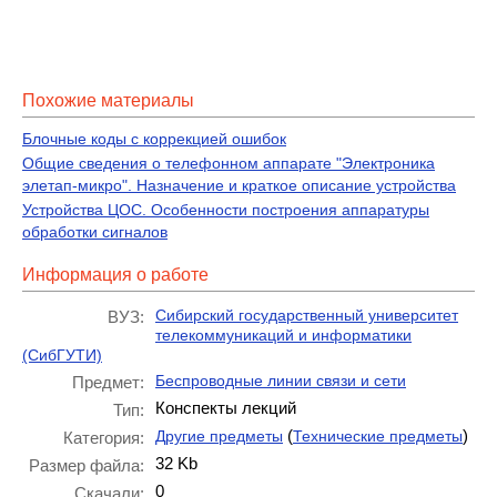
Похожие материалы
Блочные коды с коррекцией ошибок
Общие сведения о телефонном аппарате "Электроника
элетап-микро". Назначение и краткое описание устройства
Устройства ЦОС. Особенности построения аппаратуры
обработки сигналов
Информация о работе
Сибирский государственный университет
ВУЗ:
телекоммуникаций и информатики
(СибГУТИ)
Беспроводные линии связи и сети
Предмет:
Конспекты лекций
Тип:
(
)
Другие предметы
Технические предметы
Категория:
32 Kb
Размер файла:
0
Скачали: