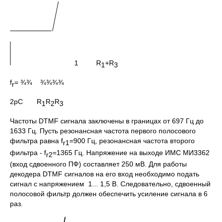
1 R
+R
1
3
f
= ¾¾ ¾¾¾¾
r
2pС R
R
R
1
2
3
Частоты DTMF сигнала заключены в границах от 697 Гц до
1633 Гц. Пусть резонансная частота первого полосового
фильтра равна f
=900 Гц, резонансная частота второго
r1
фильтра - f
=1365 Гц. Напряжение на выходе ИМС МИ3362
r2
(вход сдвоенного ПФ) составляет 250 мВ. Для работы
декодера DTMF сигналов на его вход необходимо подать
сигнал с напряжением 1... 1,5 В. Следовательно, сдвоенный
полосовой фильтр должен обеспечить усиление сигнала в 6
раз.