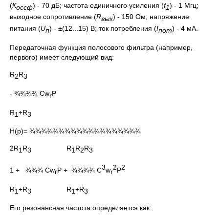
(
К
) - 70 дБ; частота единичного усиления (
f
) - 1 Мгц;
оссф
1
выходное сопротивление (
R
) - 150 Ом; напряжение
вых
питания (
U
) - ±(12...15) В; ток потребления (
I
) - 4 мА.
п
пот
Передаточная функция полосового фильтра (например,
первого) имеет следующий вид:
R
R
2
3
- ¾¾¾¾ Cw
P
r
R
+R
1
3
H(p)= ¾¾¾¾¾¾¾¾¾¾¾¾¾¾¾¾¾¾¾
2R
R
R
R
R
1
3
1
2
3
3
2
2
1 + ¾¾¾ Cw
P + ¾¾¾¾ C
w
P
r
r
R
+R
R
+R
1
3
1
3
Его резонансная частота определяется как: