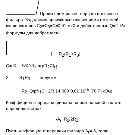
Произведем расчет первого полосового
фильтра. Зададимся произвольно значениями емкостей
конденсаторов С
=С
=С=0,01 мкФ и добротностью Q=2. Из
2
3
формулы для добротности
1 R
(R
+R
)
2
1
3
Q= ¾ ¾¾¾¾ = pR
Cf
2
r1
2 R
R
получим
1
3
-6
R
=Q/pf
C= 2/3.14´900´0,01´10
=70,7 (кОм).
2
r1
Коэффициент передачи фильтра на резонансной частоте
определяется как:
-А
=R
/2R
.
r
2
1
Пусть коэффициент передачи фильтра A
=-3, тогда:
r