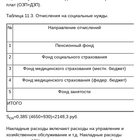
плат (ОЗП+ДЗП).
Таблица 11.3. Отчисления на социальные нужды.
№
Направление отчислений
(
1
Пенсионный фонд
2
Фонд социального страхования
3
Фонд медицинского страхования (местн. бюджет)
4
Фонд медицинского страхования (федер. бюджет)
5
Фонд занятости
ИТОГО
S
=0,385´(4650+930)=2148,3 руб.
сн
Накладные расходы включают расходы на управление и
хозяйственное обслуживание и т.д. Накладные расходы