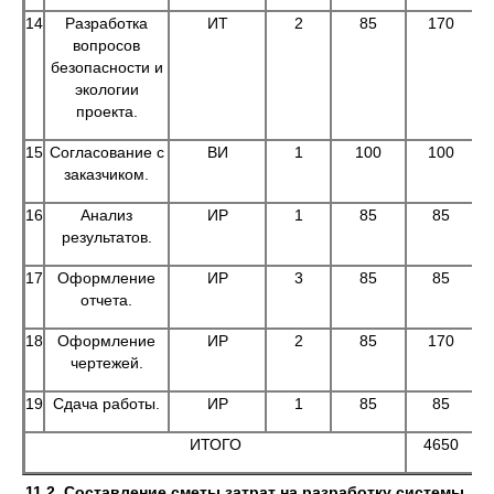
14
Разработка
ИТ
2
85
170
вопросов
безопасности и
экологии
проекта.
15
Согласование с
ВИ
1
100
100
заказчиком.
16
Анализ
ИР
1
85
85
результатов.
17
Оформление
ИР
3
85
85
отчета.
18
Оформление
ИР
2
85
170
чертежей.
19
Сдача работы.
ИР
1
85
85
ИТОГО
4650
11.2. Составление сметы затрат на разработку системы.