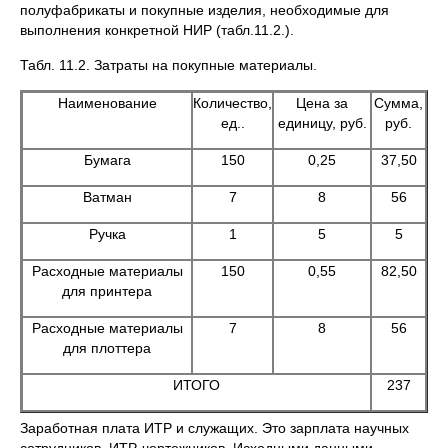
полуфабрикаты и покупные изделия, необходимые для
выполнения конкретной НИР (табл.11.2.).
Табл. 11.2. Затраты на покупные материалы.
Наименование
Количество,
Цена за
Сумма,
ед..
единицу, руб.
руб.
Бумага
150
0,25
37,50
Ватман
7
8
56
Ручка
1
5
5
Расходные материалы
150
0,55
82,50
для принтера
Расходные материалы
7
8
56
для плоттера
ИТОГО
237
Заработная плата ИТР и служащих. Это зарплата научных