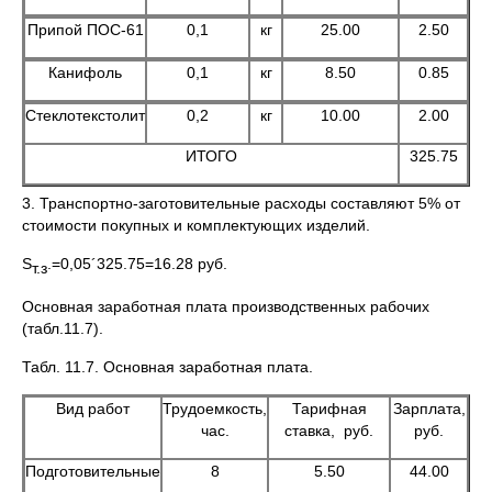
Припой ПОС-61
0,1
кг
25.00
2.50
Канифоль
0,1
кг
8.50
0.85
Стеклотекстолит
0,2
кг
10.00
2.00
ИТОГО
325.75
3. Транспортно-заготовительные расходы составляют 5% от
стоимости покупных и комплектующих изделий.
S
.=0,05´325.75=16.28 руб.
т.з
Основная заработная плата производственных рабочих
(табл.11.7).
Табл. 11.7. Основная заработная плата.
Вид работ
Трудоемкость,
Тарифная
Зарплата,
час.
ставка, руб.
руб.
Подготовительные
8
5.50
44.00