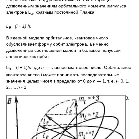
дозволенным значениям орбитального момента импульса
электрона L
, кратным постоянной Планка:
e
=
L
(l + 1) ħ
,
e
В ядерной модели орбитальное, квантовое число
обусловливает форму орбит электрона, а именно
дозволенные соотношения малой и большой полуосей
эллиптических орбит
b
= (l + 1)/
n
, где
n
— главное квантовое число. Орбитальное
а
квантовое число
l
может принимать последовательные
значения целых чисел в пределах от 0 до
n
— 1, т. е.
l
= 0, 1,
2, ....
n -
1.
3.