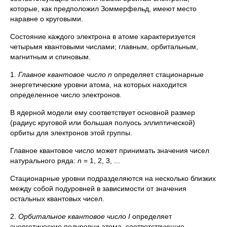
которые, как предположил Зоммерфельд, имеют место
наравне о круговыми.
Состояние каждого электрона в атоме характеризуется
четырьмя квантовыми числами; главным, орбитальным,
магнитным и спиновым.
1.
Главное квантовое число
n
определяет стационарные
энергетические уровни атома, на которых находится
определенное число электронов.
В ядерной модели ему соответствует основной размер
(радиус круговой или большая полуось эллиптической)
орбиты для электронов этой группы.
Главное квантовое число может принимать значения чисел
натурального ряда:
n
= 1, 2, 3, ...
Стационарные уровни подразделяются на несколько близких
между собой подуровней в зависимости от значения
остальных квантовых чисел.
2.
Орбитальное квантовое число
I
определяет
энергетические подуровни атома, соответствующие