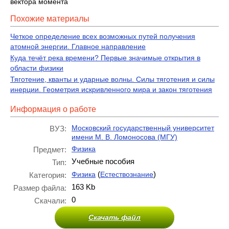
вектора момента
Похожие материалы
Четкое определение всех возможных путей получения
атомной энергии. Главное направление
Куда течёт река времени? Первые значимые открытия в
области физики
Тяготение, кванты и ударные волны. Силы тяготения и силы
инерции. Геометрия искривленного мира и закон тяготения
Информация о работе
Московский государственный университет
ВУЗ:
имени М. В. Ломоносова (МГУ)
Физика
Предмет:
Учебные пособия
Тип:
(
)
Физика
Естествознание
Категория:
163 Kb
Размер файла:
0
Скачали:
Скачать файл