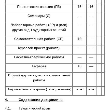
Практические занятия (ПЗ)
16
16
Семинары (С)
––
––
Лабораторные работы (ЛР) и (или)
––
––
другие виды аудиторных занятий
Самостоятельная работа (СР)
10
––
Курсовой проект (работа)
––
––
Расчетно-графические работы
––
––
Реферат
10
––
И (или) другие виды самостоятельной
работы
Вид итогового контроля (зачет, экзамен)
зачет
зачет
4. Содержание дисциплины
4.1. Тематический план