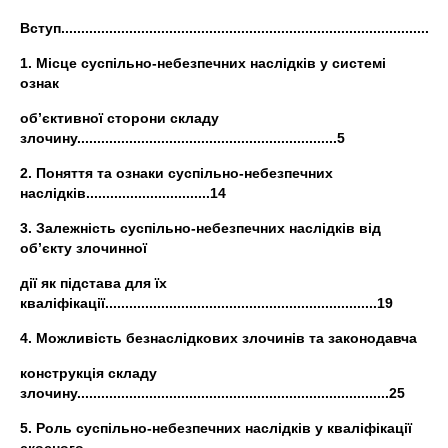
Вступ................................................................................................
1. Місце суспільно-небезпечних наслідків у системі
ознак
об’єктивної сторони складу
злочину.................................................................5
2. Поняття та ознаки суспільно-небезпечних
наслідків...............................14
3. Залежність суспільно-небезпечних наслідків від
об’єкту злочинної
дії як підстава для їх
кваліфікації....................................................................19
4. Можливість безнаслідкових злочинів та законодавча
конструкція складу
злочину..............................................................................25
5. Роль суспільно-небезпечних наслідків у кваліфікації