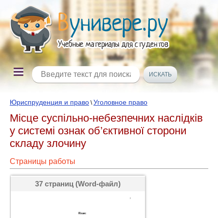
Юриспруденция и право
Уголовное право
\
Місце суспільно-небезпечних наслідків
у системі ознак об’єктивної сторони
складу злочину
Страницы работы
37 страниц (Word-файл)