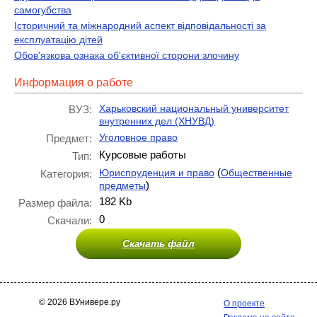
самогубства
Історичний та міжнародний аспект відповідальності за
експлуатацію дітей
Обов'язкова ознака об'єктивної сторони злочину
Информация о работе
Харьковский национальный университет
ВУЗ:
внутренних дел (ХНУВД)
Уголовное право
Предмет:
Курсовые работы
Тип:
(
Юриспруденция и право
Общественные
Категория:
)
предметы
182 Kb
Размер файла:
0
Скачали:
Скачать файл
© 2026 ВУнивере.ру
О проекте