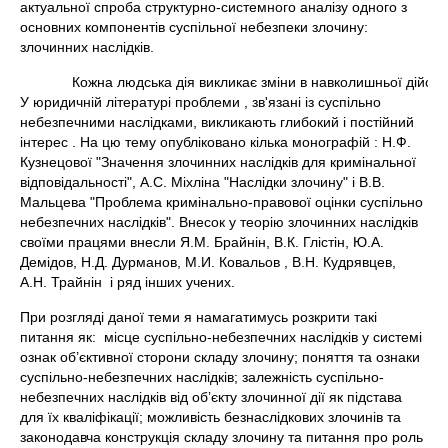
актуальної спроба структурно-системного аналізу одного з
основних компонентів суспільної небезпеки злочину:
злочинних наслідків.
             Кожна людська дія викликає зміни в навколишньої ді
У юридичній літературі проблеми , зв'язані із суспільно
небезпечними наслідками, викликають глибокий і постійний
інтерес . На цю тему опубліковано кілька монографій : Н.Ф.
Кузнецової "Значення злочинних наслідків для кримінальної
відповідальності", А.С. Міхліна "Наслідки злочину" і В.В.
Мальцева "Проблема кримінально-правової оцінки суспільно
небезпечних наслідків". Внесок у теорію злочинних наслідків
своїми працями внесли Я.М. Брайнін, В.К. Глістін, Ю.А.
Демідов, Н.Д. Дурманов, М.И. Ковальов , В.Н. Кудрявцев,
А.Н. Трайнін і ряд інших учених.
При розгляді даної теми я намагатимусь розкрити такі
питання як: місце суспільно-небезпечних наслідків у системі
ознак об’єктивної сторони складу злочину; поняття та ознаки
суспільно-небезпечних наслідків; залежність суспільно-
небезпечних наслідків від об’єкту злочинної дії як підстава
для їх кваліфікації; можливість безнаслідкових злочинів та
законодавча конструкція складу злочину та питання про роль