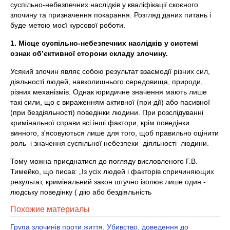
суспільно-небезпечних наслідків у кваліфікації скоєного
злочину та призначення покарання. Розгляд даних питань і
буде метою моєї курсової роботи.
1. Місце суспільно-небезпечних наслідків у системі
ознак об’єктивної сторони складу злочину.
Усякий злочин являє собою результат взаємодії різних сил,
діяльності людей, навколишнього середовища, природи,
різних механізмів. Однак юридичне значення мають лише
такі сили, що є вираженням активної (при дії) або пасивної
(при бездіяльності) поведінки людини. При розслідуванні
кримінальної справи всі інші фактори, крім поведінки
винного, з'ясовуються лише для того, щоб правильно оцінити
роль і значення суспільної небезпеки діяльності людини.
Тому можна приєднатися до погляду висловленого Г.В.
Тимейко, що писав: „Із усіх людей і факторів спричиняющих
результат, кримінальний закон штучно ізолює лише один -
людську поведінку ( дію або бездіяльність
Похожие материалы
Група злочинів проти життя. Убивство, доведення до