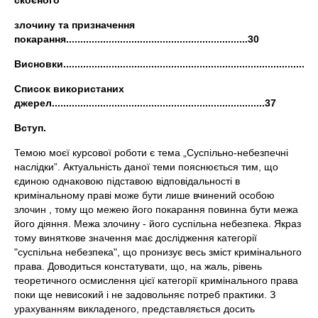
скоєного
злочину та призначення
покарання................................................................30
Висновки.........................................................................................
Список використаних
джерел...........................................................................37
Вступ.
Темою моєї курсової роботи є тема „Суспільно-небезпечні
наслідки”. Актуальність даної теми пояснюється тим, що
єдиною однаковою підставою відповідальності в
кримінальному праві може бути лише вчинений особою
злочин , тому що межею його покарання повинна бути межа
його діяння. Межа злочину - його суспільна небезпека. Якраз
тому виняткове значення має дослідження категорії
"суспільна небезпека", що пронизує весь зміст кримінального
права. Доводиться констатувати, що, на жаль, рівень
теоретичного осмислення цієї категорії кримінального права
поки ще невисокий і не задовольняє потреб практики. З
урахуванням викладеного, представляється досить