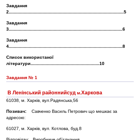
Завдання
2............................................................................................5
Завдання
3...........................................................................................6
Завдання
4...........................................................................................8
Список використаної
літератури.......................................................
1
0
Завдання № 1
В Ленінський районнийсуд
Харкова
м.
61038, м. Харків, вул.Радянська,56
Позивач:
Савченко Василь Петрович що мешкає за
адресою:
61027, м. Харків, вул. Котлова, буд.8
Відповідач: Виробниче об’єднання