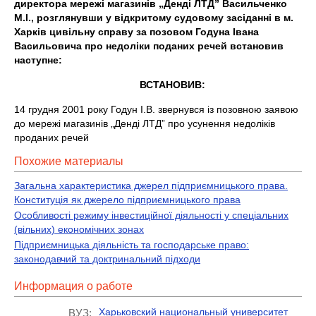
директора мережі магазинів „Денді ЛТД” Васильченко
М.І., розглянувши у відкритому судовому засіданні в м.
Харків цивільну справу за позовом Годуна Івана
Васильовича про недоліки поданих речей встановив
наступне:
ВСТАНОВИВ:
14 грудня 2001 року Годун І.В. звернувся із позовною заявою
до мережі магазинів „Денді ЛТД” про усунення недоліків
проданих речей
Похожие материалы
Загальна характеристика джерел підприємницького права.
Конституція як джерело підприємницького права
Особливості режиму інвестиційної діяльності у спеціальних
(вільних) економічних зонах
Підприємницька діяльність та господарське право:
законодавчий та доктринальний підходи
Информация о работе
Харьковский национальный университет
ВУЗ: