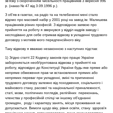
зв’язку з скороченням чисельності працівників 3 вересня 996
р. (наказ № 47 від 3.09.1996 р.).
З об’яв в газетах, на радіо та на телебаченні мені стало
відомо про масовий набір у 2001 році на завод ім. Малишева
працівників різних професій. З відповідною заявою про
прийняття на роботу я звернувся у відділ кадрів заводу і
несподівано для себе отримав відмову в укладенні трудового
договору з мотивів мого передпенсійного віку.
Таку відмову я вважаю незаконною з наступних підстав:
1) Згідно статті 22 Кодексу законів про працю України
забороняється необґрунтована відмова у прийнятті на
роботу, відповідно до Конституції України будь-яке пряме або
непряме обмеження прав чи встановлення прямих або
непрямих переваг при укладенні, зміні та припиненні
трудового договору залежно від походження, соціального і
майнового стану, расової та національної приналежності,
статі, мови, політичних поглядів, релігійних переконань,
членства у професійній спілці чи іншому об'єднанні
громадян, роду і характеру занять, місця проживання не
допускається. Вимоги щодо віку, рівня освіти, стану здоров'я