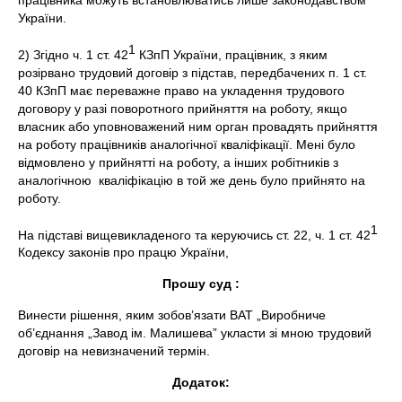
працівника можуть встановлюватись лише законодавством
України.
1
2) Згідно ч. 1 ст. 42
КЗпП України, працівник, з яким
розірвано трудовий договір з підстав, передбачених п. 1 ст.
40 КЗпП має переважне право на укладення трудового
договору у разі поворотного прийняття на роботу, якщо
власник або уповноважений ним орган провадять прийняття
на роботу працівників аналогічної кваліфікації. Мені було
відмовлено у прийнятті на роботу, а інших робітників з
аналогічною кваліфікацію в той же день було прийнято на
роботу.
1
На підставі вищевикладеного та керуючись ст. 22, ч. 1 ст. 42
Кодексу законів про працю України,
Прошу суд :
Винести рішення, яким зобов’язати ВАТ „Виробниче
об’єднання „Завод ім. Малишева” укласти зі мною трудовий
договір на невизначений термін.
Додаток: