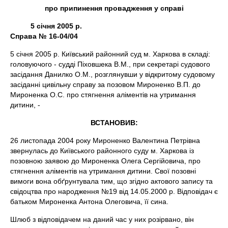
про припинення провадження у справі
5 січня 2005 р.
Справа № 16-04/04
5 січня 2005 р. Київський районний суд м. Харкова в складі:
головуючого - судді Піховшека В.М., при секретарі судового
засідання Данилко О.М., розглянувши у відкритому судовому
засіданні цивільну справу за позовом Мироненко В.П. до
Мироненка О.С. про стягнення аліментів на утримання
дитини, -
ВСТАНОВИВ:
26 листопада 2004 року Мироненко Валентина Петрівна
звернулась до Київського районного суду м. Харкова із
позовною заявою до Мироненка Олега Сергійовича, про
стягнення аліментів на утримання дитини. Свої позовні
вимоги вона обґрунтувала тим, що згідно актового запису та
свідоцтва про народження №19 від 14.05.2000 р. Відповідач є
батьком Мироненка Антона Олеговича, її сина.
Шлюб з відповідачем на даний час у них розірвано, він