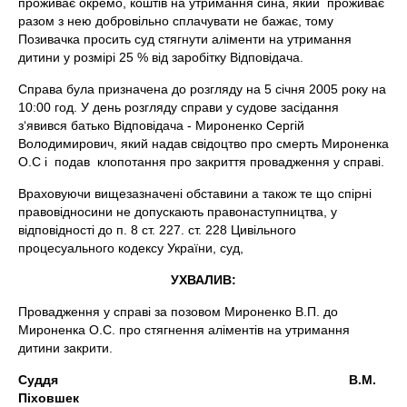
проживає окремо, коштів на утримання сина, який проживає
разом з нею добровільно сплачувати не бажає, тому
Позивачка просить суд стягнути аліменти на утримання
дитини у розмірі 25 % від заробітку Відповідача.
Справа була призначена до розгляду на 5 січня 2005 року на
10:00 год. У день розгляду справи у судове засідання
з‘явився батько Відповідача - Мироненко Сергій
Володимирович, який надав свідоцтво про смерть Мироненка
О.С і подав клопотання про закриття провадження у справі.
Враховуючи вищезазначені обставини а також те що спірні
правовідносини не допускають правонаступництва, у
відповідності до п. 8 ст. 227. ст. 228 Цивільного
процесуального кодексу України, суд,
УХВАЛИВ:
Провадження у справі за позовом Мироненко В.П. до
Мироненка О.С. про стягнення аліментів на утримання
дитини закрити.
Суддя В.М.
Піховшек