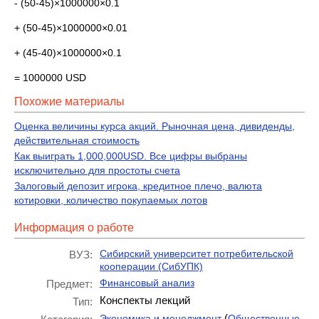
- (50-45)×1000000×0.1
+ (50-45)×1000000×0.01
+ (45-40)×1000000×0.1
= 1000000 USD
Похожие материалы
Оценка величины курса акций. Рыночная цена, дивиденды,
действительная стоимость
Как выиграть 1,000,000USD. Все цифры выбраны
исключительно для простоты счета
Залоговый депозит игрока, кредитное плечо, валюта
котировки, количество покупаемых лотов
Информация о работе
Сибирский университет потребительской
ВУЗ:
кооперации (СибУПК)
Финансовый анализ
Предмет:
Конспекты лекций
Тип:
(
Экономика и менеджмент
Общественные