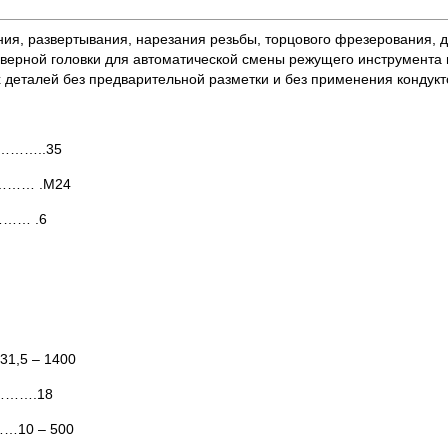
ия, развертывания, нарезания резьбы, торцового фрезерования, 
верной головки для автоматической смены режущего инструмента 
х деталей без предварительной разметки и без применения кондукт
………..35
………… .М24
…… .6
1,5 – 1400
……….18
…10 – 500