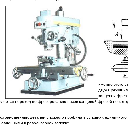
именно этого с
двумя режущим
концевой фрезо
вляется переход по фрезерованию пазов концевой фрезой по котор
остранственных деталей сложного профиля в условиях единичного
ановленными в револьверной головке.