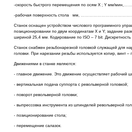
-скорость быстрого перемещения по осям X ; Y мм
-рабочая поверхность стола мм, …………………………
Станок оснащен устройством числового программного упра
позиционировании по двум координатам X и Y; задание ра
шириной 25,4 мм. Кодирование по ISO – 7 bit. Дискретност
Станок снабжен резьбонарезной головкой служащей для на
головки. При нарезании резьбы используется копир, винт – г
Движениями в станке являются:
- главное движение. Это движение осуществляет рабочий 
- вертикальная подача суппорта с револьверной головкой;
- поворот револьверной головки;
- выпрессовка инструмента из шпинделей револьверной гол
- позиционирование стола;
- перемещение салазок.