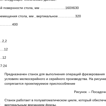
чей поверхности стола, мм …………………..160Х630
ремещения стола, мм , вертикальное…………….320
……………400
.2,2
..12
.12
7:24
Предназначен станок для выполнения операций фрезерования пло
условиях мелкосерийного и серийного производства. На рисунк
сопрягается проектируемое приспособление
Рисунок – Посадочн
Станок работает в полуавтоматическом цикле, который обеспе
вертикальным врезанием фрезы.