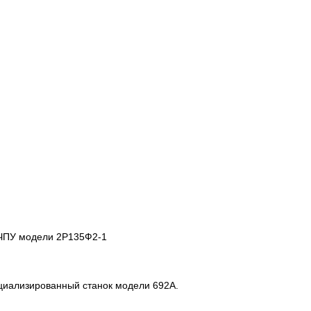
 ЧПУ модели 2Р135Ф2-1
циализированный станок модели 692А.