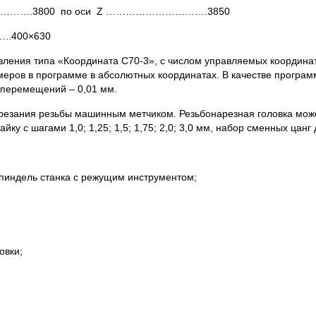
/мин,…………….3800 по оси Z ………………………….3850
………..400×630
вления типа «Координата С70-3», с числом управляемых координа
змеров в программе в абсолютных координатах. В качестве прог
ь перемещений – 0,01 мм.
резания резьбы машинным метчиком. Резьбонарезная головка мож
айку с шагами 1,0; 1,25; 1,5; 1,75; 2,0; 3,0 мм, набор сменных ца
шпиндель станка с режущим инструментом;
овки;