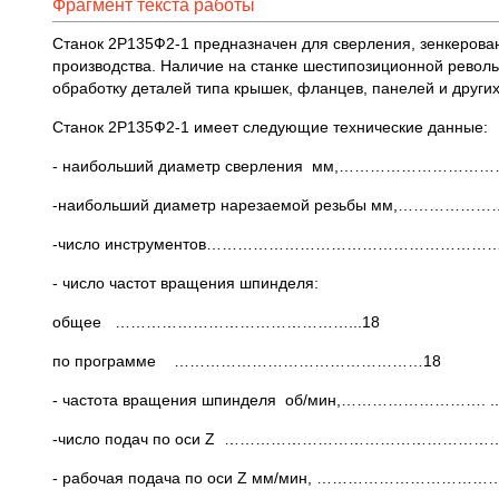
Фрагмент текста работы
Станок 2Р135Ф2-1 предназначен для сверления, зенкерован
производства. Наличие на станке шестипозиционной револь
обработку деталей типа крышек, фланцев, панелей и други
Станок 2Р135Ф2-1 имеет следующие технические данные:
- наибольший диаметр сверления мм,…………………………
-наибольший диаметр нарезаемой резьбы мм,……………
-число инструментов…………………………………………………
- число частот вращения шпинделя:
общее ………………………………………...18
по программе …………………………………………18
- частота вращения шпинделя об/мин,………………………. ..3
-число подач по оси Z ……………………………………………
- рабочая подача по оси Z мм/мин, ………………………………