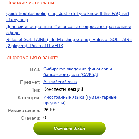
Похожие материалы
Quick troubleshooting faq. Just to let you know. If this FAQ isn't
of any help
Деловой иностранный. Финансовые вопросы в строительной
сфере
Rules of SOLITAIRE (Tile-Matching Game). Rules of SOLITAIRE
(2 players). Rules of RIVERS
Информация о работе
Сибирская академия финансов и
ВУЗ:
банковского дела (САФБД)
Английский язык
Предмет:
Конспекты лекций
Тип:
(
Иностранные языки
Гуманитарные
Категория:
)
предметы
26 Kb
Размер файла:
0
Скачали:
Скачать файл