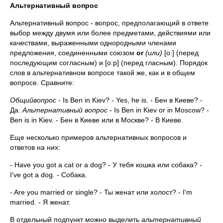
Альтернативный вопрос
Альтернативный вопрос - вопрос, предполагающий в ответе
выбор между двумя или более предметами, действиями или
качествами, выраженными однородными членами
предложения, соединенными союзом
or
(или)
[о:] (перед
последующим согласным) и [о:р] (перед гласным). Порядок
слов в альтернативном вопросе такой же, как и в общем
вопросе. Сравните:
Общий
вопрос
- Is Ben in Kiev? - Yes, he is. - Бен в Киеве? -
Да.
Альтернативный вопрос
- Is Ben in Kiev or in Moscow? -
Ben is in Kiev. - Бен в Киеве или в Москве? - В Киеве.
Еще несколько примеров альтернативных вопросов и
ответов на них:
- Have you got a cat or a dog? - У тебя кошка или собака? -
I've got a dog. - Собака.
- Are you married or single? - Ты женат или холост? - I'm
married. - Я женат.
В отдельный подпункт можно выделить
альтернативный