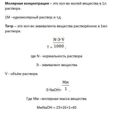
Молярная концентрация –
это кол-во молей вещества в 1л.
раствора.
1М –одномолярный раствор и т.д.
Титр –
это кол-во эквивалента вещества растворённое в 1мл
раствора.
Т =
;
где N - нормальность раствора
Э - эквивалент вещества
V - объём раствора
Э NaOH=
,
Где Мм –молярная масса вещества
МмNaOH = 23+16+1=40