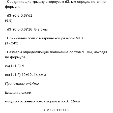
Соединяющие крышку с корпусом d3, мм определяется по
формуле
d3=(0.5-0.6)*d1
(6.8)
d3=(0,5-0,6)*16=8-9,6мм
Принимаем болт с метрической резьбой М10
(1.с242)
Размеры определяющие положение болтов d мм, находят
по формуле
e»(1÷1,2)·d
e»(1÷1,2)·12=12÷14,4мм
Принимаем е=14мм
Ширина поясов:
-ширина нижнего пояса корпуса по
d
=16мм
СМ.080112.002