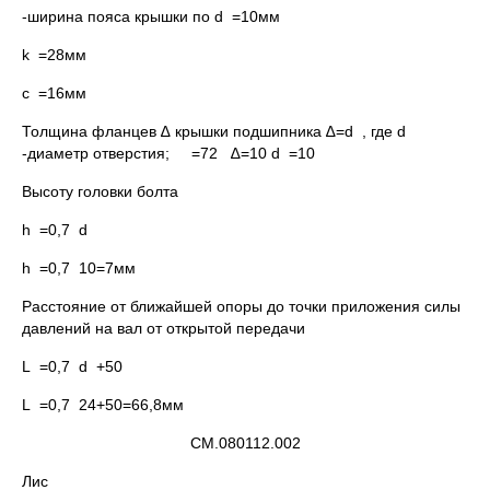
-ширина пояса крышки по d =10мм
k =28мм
c =16мм
Толщина фланцев ∆ крышки подшипника ∆=d , где d
-диаметр отверстия; =72 ∆=10 d =10
Высоту головки болта
h =0,7 d
h =0,7 10=7мм
Расстояние от ближайшей опоры до точки приложения силы
давлений на вал от открытой передачи
L =0,7 d +50
L =0,7 24+50=66,8мм
СМ.080112.002
Лис