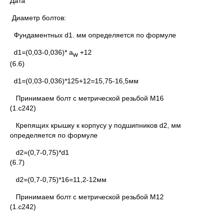
Дата
Диаметр болтов:
Фундаментных d1. мм определяется по формуле
d1=(0,03-0,036)* а
+12
w
(6.6)
d1=(0,03-0,036)*125+12=15,75-16,5мм
Принимаем болт с метрической резьбой M16
(1.с242)
Крепящих крышку к корпусу у подшипников d2, мм
определяется по формуле
d2=(0,7-0,75)*d1
(6.7)
d2=(0,7-0,75)*16=11,2-12мм
Принимаем болт с метрической резьбой М12
(1.с242)