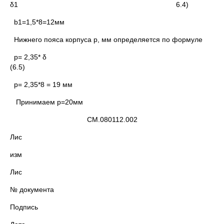
δ1 6.4)
b1=1,5*8=12мм
Нижнего пояса корпуса p, мм определяется по формуле
p= 2,35* δ
(6.5)
p= 2,35*8 = 19 мм
Принимаем p=20мм
СМ.080112.002
Лис
изм
Лис
№ документа
Подпись