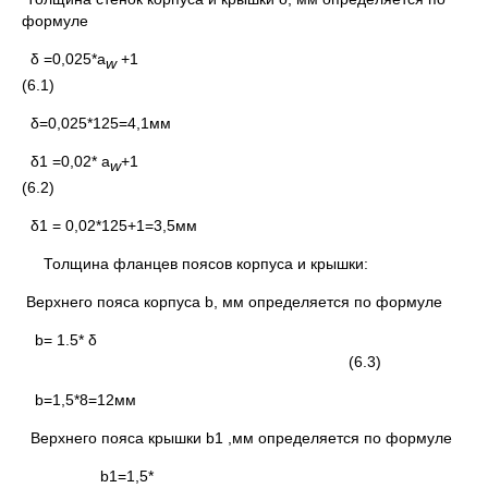
формуле
δ =0,025*а
+1
w
(6.1)
δ=0,025*125=4,1мм
δ1 =0,02* а
+1
w
(6.2)
δ1 = 0,02*125+1=3,5мм
Толщина фланцев поясов корпуса и крышки:
Верхнего пояса корпуса b, мм определяется по формуле
b= 1.5* δ
(6.3)
b=1,5*8=12мм
Верхнего пояса крышки b1 ,мм определяется по формуле
b1=1,5*