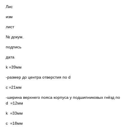
Лис
изм
лист
№ докум.
подпись
дата
k =39мм
-размер до центра отверстия по d
c =21мм
-ширина верхнего пояса корпуса у подшипниковых гнёзд по
d =12мм
k =33мм
c =18мм