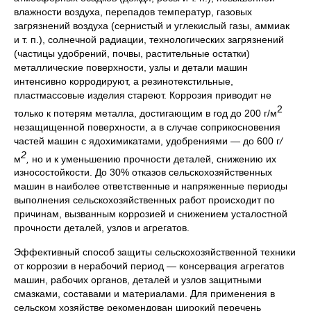
влажности воздуха, перепадов температур, газовых
загрязнений воздуха (сернистый и углекислый газы, аммиак
и т. п.), солнечной радиации, технологических загрязнений
(частицы удобрений, почвы, растительные остатки)
металлические поверхности, узлы и детали машин
интенсивно корродируют, а резинотекстильные,
пластмассовые изделия стареют. Коррозия приводит не
2
только к потерям металла, достигающим в год до 200 г/м
незащищенной поверхности, а в случае соприкосновения
частей машин с ядохимикатами, удобрениями — до 600 г
/
2
м
,
но и к уменьшению прочности деталей, снижению их
износостойкости. До 30% отказов сельскохозяйственных
машин в наиболее ответственные и напряженные периоды
выполнения сельскохозяйственных работ происходит по
причинам, вызванным коррозией и снижением усталостной
прочности деталей, узлов и агрегатов.
Эффективный способ защиты сельскохозяйственной техники
от коррозии в нерабочий период — консервация агрегатов
машин, рабочих органов, деталей и узлов защитными
смазками, составами и материалами. Для применения в
сельском хозяйстве рекомендован широкий перечень