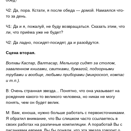
обед?
Ч2: Да, пора. Кстати, я после обеда — домой. Намаялся что-
то за день.
Ч1: Да и я, пожалуй, не буду возвращаться. Сказать этим, что
ли, что приёма уже не будет?
Ч2: Да ладно, посидят-посидят, да и разойдутся.
Сцена вторая.
Волхвы Каспар, Валтасар, Мельхиор сидят за столом,
заваленном книгами, свитками, бумагой, подзорными
трубами и вообще, любыми приборами (микроскоп, компас
и т.п.).
В: Очень странная звезда... Понятно, что она указывает на
рождение какого-то великого человека, но никак не могу
понять, чем он будет велик.
М: Вам, юноша, нужно больше работать с первоисточниками.
Я обратил внимание, что Вы слишком часто ссылаетесь в
своих работах на различные компиляции. А поработай Вы с
писаниями евреев, Вы бы поняли, что эта звезда говорит о