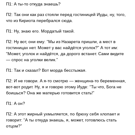
П1: А ты-то откуда знаешь?
П2: Так они как раз стояли перед гостиницей Иуды, ну, того,
что из Кириота перебрался сюда.
П1: Ну, знаю его. Мордатый такой.
П2: Ну вот, они ему: “Мы из Назарета пришли, а мест в
гостиницах нет. Может у вас найдётся уголок?” А тот им:
“Может, уголок и найдётся, да дорого встанет. Сами видите
— спрос на уголки велик.”
П1: Так и сказал? Вот морда бесстыжая.
П2: И не говори. А я-то смотрю — женщина-то беременная,
вот-вот родит. Ну, я и говорю этому Иуде: “Ты что, Бога не
боишься? Она же матерью готовится стать!”
П1: А он?
П2: А этот жирный ухмыляется, по брюху себя хлопает и
говорит: “А ты откуда знаешь, я, может, готовлюсь стать
отцом?”