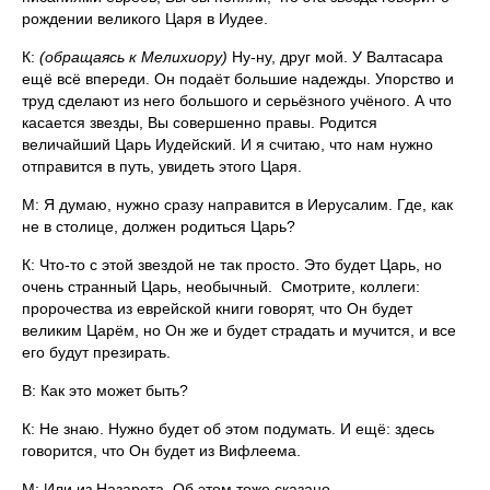
рождении великого Царя в Иудее.
К:
(обращаясь к Мелихиору)
Ну-ну, друг мой. У Валтасара
ещё всё впереди. Он подаёт большие надежды. Упорство и
труд сделают из него большого и серьёзного учёного. А что
касается звезды, Вы совершенно правы. Родится
величайший Царь Иудейский. И я считаю, что нам нужно
отправится в путь, увидеть этого Царя.
М: Я думаю, нужно сразу направится в Иерусалим. Где, как
не в столице, должен родиться Царь?
К: Что-то с этой звездой не так просто. Это будет Царь, но
очень странный Царь, необычный. Смотрите, коллеги:
пророчества из еврейской книги говорят, что Он будет
великим Царём, но Он же и будет страдать и мучится, и все
его будут презирать.
В: Как это может быть?
К: Не знаю. Нужно будет об этом подумать. И ещё: здесь
говорится, что Он будет из Вифлеема.
М: Или из Назарета. Об этом тоже сказано.