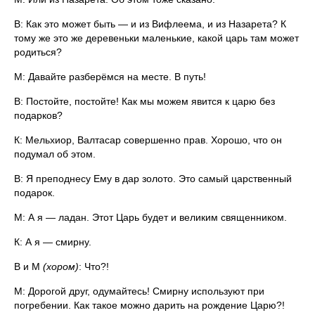
В: Как это может быть — и из Вифлеема, и из Назарета? К
тому же это же деревеньки маленькие, какой царь там может
родиться?
М: Давайте разберёмся на месте. В путь!
В: Постойте, постойте! Как мы можем явится к царю без
подарков?
К: Мельхиор, Валтасар совершенно прав. Хорошо, что он
подумал об этом.
В: Я преподнесу Ему в дар золото. Это самый царственный
подарок.
М: А я — ладан. Этот Царь будет и великим священником.
К: А я — смирну.
В и М
(хором)
: Что?!
М: Дорогой друг, одумайтесь! Смирну используют при
погребении. Как такое можно дарить на рождение Царю?!