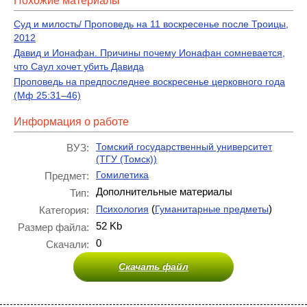
Похожие материалы
Суд и милость/ Проповедь на 11 воскресенье после Троицы,
2012
Давид и Ионафан. Причины почему Ионафан сомневается,
что Саул хочет убить Давида
Проповедь на предпоследнее воскресенье церковного года
(Мф 25:31–46)
Информация о работе
Томский государственный университет
ВУЗ:
(ТГУ (Томск))
Гомилетика
Предмет:
Дополнительные материалы
Тип:
(
)
Психология
Гуманитарные предметы
Категория:
52 Kb
Размер файла:
0
Скачали:
Скачать файл