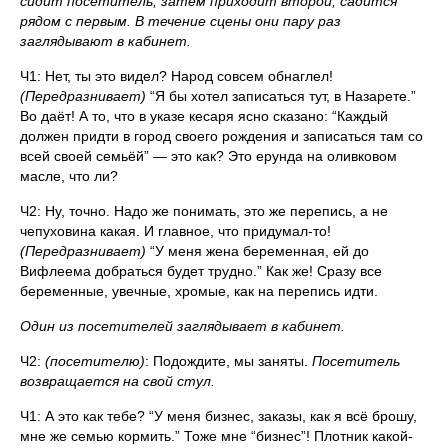
сидит посетитель, затем приходит второй, садится
рядом с первым. В течение сцены они пару раз
заглядывают в кабинет.
Ч1: Нет, ты это видел? Народ совсем обнаглел!
(Передразнивает)
“Я бы хотел записаться тут, в Назарете.”
Во даёт! А то, что в указе кесаря ясно сказано: “Каждый
должен придти в город своего рождения и записаться там со
всей своей семьёй” — это как? Это ерунда на оливковом
масле, что ли?
Ч2: Ну, точно. Надо же понимать, это же перепись, а не
чепуховина какая. И главное, что придумал-то!
(Передразнивает)
“У меня жена беременная, ей до
Вифлеема добраться будет трудно.” Как же! Сразу все
беременные, увечные, хромые, как на перепись идти.
Один из посетителей заглядывает в кабинет.
Ч2:
(посетителю)
: Подождите, мы заняты.
Посетитель
возвращается на свой стул.
Ч1: А это как тебе? “У меня бизнес, заказы, как я всё брошу,
мне же семью кормить.” Тоже мне “бизнес”! Плотник какой-