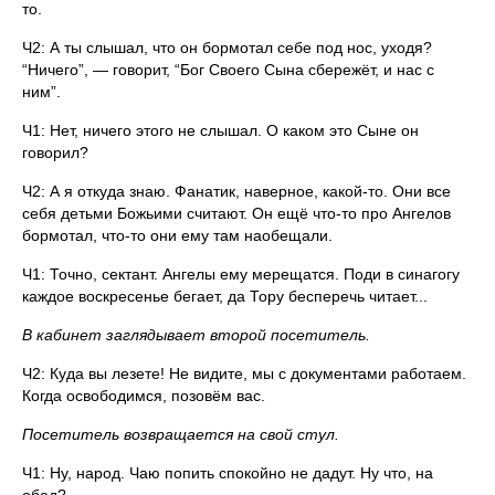
то.
Ч2: А ты слышал, что он бормотал себе под нос, уходя?
“Ничего”, — говорит, “Бог Своего Сына сбережёт, и нас с
ним”.
Ч1: Нет, ничего этого не слышал. О каком это Сыне он
говорил?
Ч2: А я откуда знаю. Фанатик, наверное, какой-то. Они все
себя детьми Божьими считают. Он ещё что-то про Ангелов
бормотал, что-то они ему там наобещали.
Ч1: Точно, сектант. Ангелы ему мерещатся. Поди в синагогу
каждое воскресенье бегает, да Тору бесперечь читает...
В кабинет заглядывает второй посетитель.
Ч2: Куда вы лезете! Не видите, мы с документами работаем.
Когда освободимся, позовём вас.
Посетитель возвращается на свой стул.
Ч1: Ну, народ. Чаю попить спокойно не дадут. Ну что, на