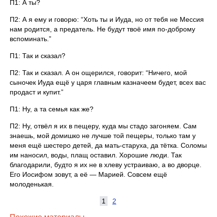
П1: А ты?
П2: А я ему и говорю: “Хоть ты и Иуда, но от тебя не Мессия
нам родится, а предатель. Не будут твоё имя по-доброму
вспоминать.”
П1: Так и сказал?
П2: Так и сказал. А он ощерился, говорит: “Ничего, мой
сыночек Иуда ещё у царя главным казначеем будет, всех вас
продаст и купит.”
П1: Ну, а та семья как же?
П2: Ну, отвёл я их в пещеру, куда мы стадо загоняем. Сам
знаешь, мой домишко не лучше той пещеры, только там у
меня ещё шестеро детей, да мать-старуха, да тётка. Соломы
им наносил, воды, плащ оставил. Хорошие люди. Так
благодарили, будто я их не в хлеву устраиваю, а во дворце.
Его Иосифом зовут, а её — Марией. Совсем ещё
молоденькая.
1
2