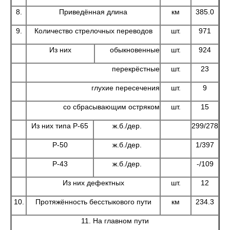
8.
Приведённая длина
км
385.0
9.
Количество стрелочных переводов
шт.
971
Из них
обыкновенные
шт.
924
перекрёстные
шт.
23
глухие пересечения
шт.
9
со сбрасывающим остряком
шт.
15
Из них типа Р-65
ж.б./дер.
299/278
Р-50
ж.б./дер.
1/397
Р-43
ж.б./дер.
-/109
Из них дефектных
шт.
12
10.
Протяжённость бесстыкового пути
км
234.3
11. На главном пути