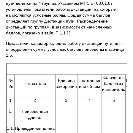
пути делятся на 4 группы. Указанием МПС от 08.01.87
установлены показатели работы дистанции, на которые
начисляются условные баллы. Общая сумма баллов
определяет группу дистанции пути. Распределение
дистанций по группам, в зависимости от начисленных
баллов, показано в табл. П.1.1 [ ].
Показатели, характеризующие работу дистанции пути, для
определения суммы условных баллов приведены в таблице
1.6.
Количество
№
Единица
Протяжение
По
Показатели
баллов за
п/п
измерения
или объем
коэ
измеритель
1
2
3
4
5
1.
Приведенная
длина:
1.1.
Приведенная длина