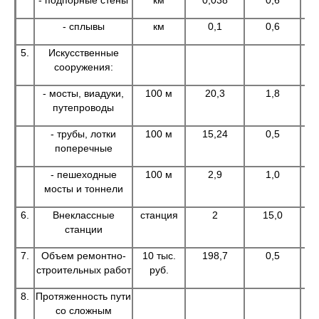
- подпорные стены
км
0,038
0,6
- сплывы
км
0,1
0,6
5.
Искусственные
сооружения:
- мосты, виадуки,
100 м
20,3
1,8
путепроводы
- трубы, лотки
100 м
15,24
0,5
поперечные
- пешеходные
100 м
2,9
1,0
мосты и тоннели
6.
Внеклассные
станция
2
15,0
станции
7.
Объем ремонтно-
10 тыс.
198,7
0,5
строительных работ
руб.
8.
Протяженность пути
со сложным