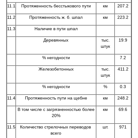
11.1
Протяженность бесстыкового пути
км
207.2
11.2
Протяженность ж. б. шпал
км
223.2
11.3
Наличие в пути шпал
Деревянных
тыс.
19.9
штук
% негодности
7.2
Железобетонных
тыс.
411.2
штук
% негодности
%
0.3
11.4
Протяженность пути на щебне
км
248.2
В том числе с загрязненностью более
км
69.6
20%
11.5
Количество стрелочных переводов
шт.
971
всего