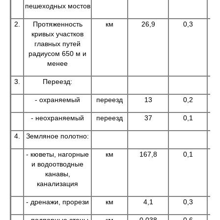
пешеходных мостов
2.
Протяженность
км
26,9
0,3
кривых участков
главных путей
радиусом 650 м и
менее
3.
Переезд:
- охраняемый
переезд
13
0,2
- неохраняемый
переезд
37
0,1
4.
Земляное полотно:
- кюветы, нагорные
км
167,8
0,1
и водоотводные
канавы,
канализация
- дренажи, прорези
км
4,1
0,3