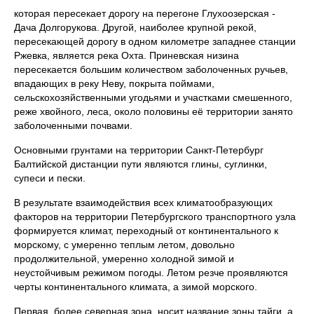
которая пересекает дорогу на перегоне Глухоозерская -
Дача Долгорукова. Другой, наиболее крупной рекой,
пересекающей дорогу в одном километре западнее станции
Ржевка, является река Охта. Приневская низина
пересекается большим количеством заболоченных ручьев,
впадающих в реку Неву, покрыта поймами,
сельскохозяйственными угодьями и участками смешенного,
реже хвойного, леса, около половины её территории занято
заболоченными почвами.
Основными грунтами на территории Санкт-Петербург
Балтийской дистанции пути являются глины, суглинки,
супеси и пески.
В результате взаимодействия всех климатообразующих
факторов на территории Петербургского транспортного узла
формируется климат, переходный от континентального к
морскому, с умеренно теплым летом, довольно
продолжительной, умеренно холодной зимой и
неустойчивым режимом погоды. Летом резче проявляются
черты континентального климата, а зимой морского.
Первая, более северная зона, носит название зоны тайги, а