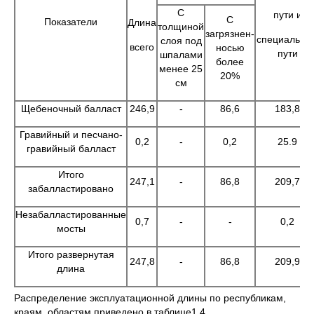
С
пути и
С
Показатели
Длина
толщиной
загрязнен-
специальны
слоя под
всего
носью
пути
шпалами
более
менее 25
20%
см
Щебеночный балласт
246,9
-
86,6
183,8
Гравийный и песчано-
0,2
-
0,2
25.9
гравийный балласт
Итого
247,1
-
86,8
209,7
забалластировано
Незабалластированные
0,7
-
-
0,2
мосты
Итого развернутая
247,8
-
86,8
209,9
длина
Распределение эксплуатационной длины по республикам,
краям, областям приведено в таблице1.4.