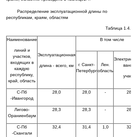
Распределение эксплуатационной длины по
республикам, краям, областям
Таблица 1.4.
Наименование
В том числе
линий и
Эксплуатационная
участков,
Электрифи
входящих в
г. Санкт-
Лен.
ванны
длина - всего, км
каждую
Петербург
область
республику,
участк
край, область
С-Пб
28,0
28,0
-
28,0
-Ивангород
Лигово-
28,3
28,3
-
28,3
Ораниенбаум
С-Пб
32,4
31,4
1,0
32,4
-Скангали