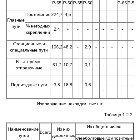
Р-65
Р-50
Р-65
Р-50
Р-65
Р-50
Р
Протяжение
224,7
4,5
-
-
-
-
-
-
-
1
Главные
% негодных
пути
2,4
-
-
-
-
-
-
-
-
скреплений
Станционные и
106,2
48,2
-
2,9
-
-
-
-
-
специальные пути
В т.ч. прёмо-
61,7
10,7
0,1
-
-
-
-
-
отправочные
-
Подъездные пути
3,8
18,8
0,6
-
-
-
-
-
Изолирующие накладки, тыс.шт.
Таблица 1.2.2.
Из общего числа
Наименование
Из них
Всего
путей
дефектных
клееболтовые
Композитные