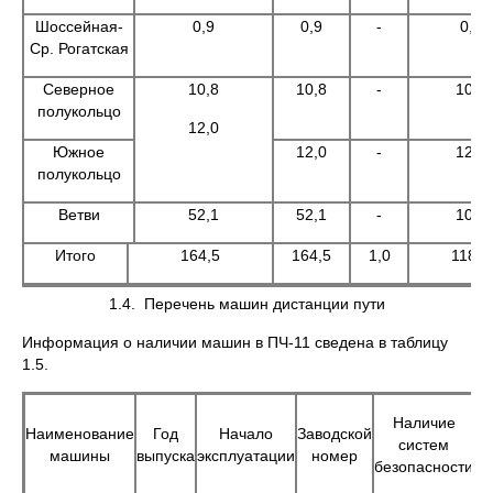
Шоссейная-
0,9
0,9
-
0,9
Ср. Рогатская
Северное
10,8
10,8
-
10,8
полукольцо
12,0
Южное
12,0
-
12,0
полукольцо
Ветви
52,1
52,1
-
10,6
Итого
164,5
164,5
1,0
118,2
1.4. Перечень машин дистанции пути
Информация о наличии машин в ПЧ-11 сведена в таблицу
1.5.
Го
Наличие
Наименование
Год
Начало
Заводской
систем
к
машины
выпуска
эксплуатации
номер
безопасности