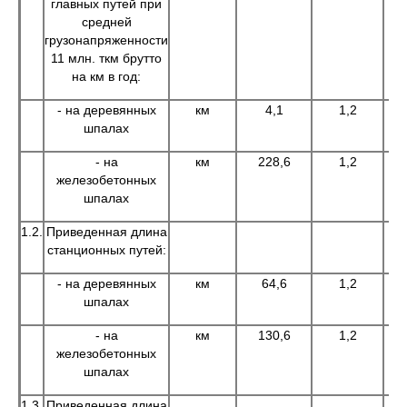
главных путей при
средней
грузонапряженности
11 млн. ткм брутто
на км в год:
- на деревянных
км
4,1
1,2
шпалах
- на
км
228,6
1,2
железобетонных
шпалах
1.2.
Приведенная длина
станционных путей:
- на деревянных
км
64,6
1,2
шпалах
- на
км
130,6
1,2
железобетонных
шпалах
1.3.
Приведенная длина