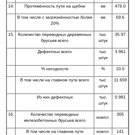
14.
Протяжённость пути на щебне
км
476.0
В том числе с загрязнённостью более
км
69.6
20%
15.
Количество переводных деревянных
тыс.
35.97
брусьев всего
штук
Дефектных всего
тыс.
3.961
штук
% негодности
%
10.0
В том числе на главном пути всего
тыс.
11.659
штук
Из них дефектных
тыс.
0.981
штук
16.
Количество переводных
305
компл.
железобетонных брусьев всего
В том числе на главном пути
компл.
141