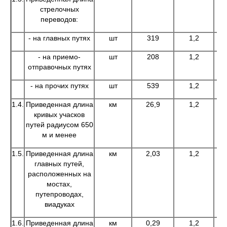
стрелочных
переводов:
- на главных путях
шт
319
1,2
- на приемо-
шт
208
1,2
отправочных путях
- на прочих путях
шт
539
1,2
1.4.
Приведенная длина
км
26,9
1,2
кривых учасков
путей радиусом 650
м и менее
1.5.
Приведенная длина
км
2,03
1,2
главных путей,
расположенных на
мостах,
путепроводах,
виадуках
1.6.
Приведенная длина
км
0,29
1,2