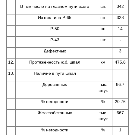
В том числе на главном пути всего
шт.
342
Из них типа Р-65
шт.
328
Р-50
шт
14
Р-43
шт.
-
Дефектных
3
12.
Протяжённость ж.б. шпал
км
475.8
13.
Наличие в пути шпал
Деревянных
тыс.
86.7
штук
% негодности
%
20.76
Железобетонных
тыс.
667
штук
% негодности
%
1