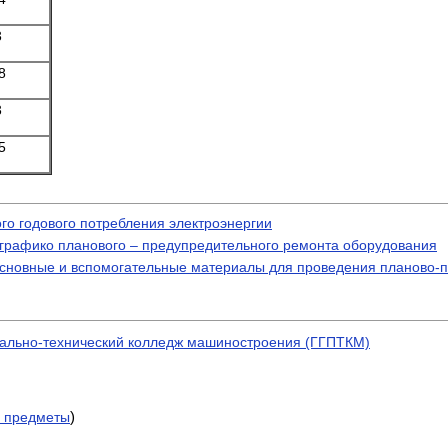
3
8
3
5
го годового потребления электроэнергии
графико планового – предупредительного ремонта оборудования
а основные и вспомогательные материалы для проведения планово-
ально-технический колледж машиностроения (ГГПТКМ)
)
 предметы