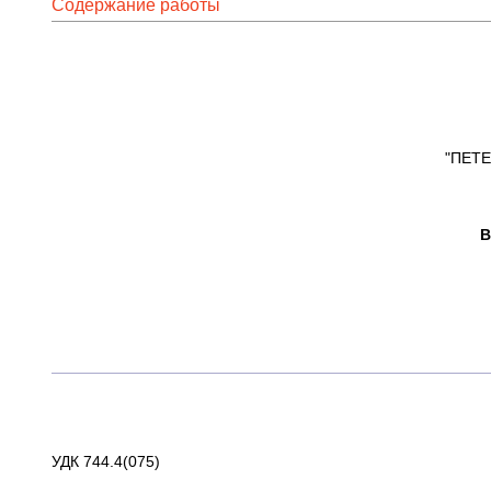
Содержание работы
"ПЕТ
В
УДК 744.4(075)