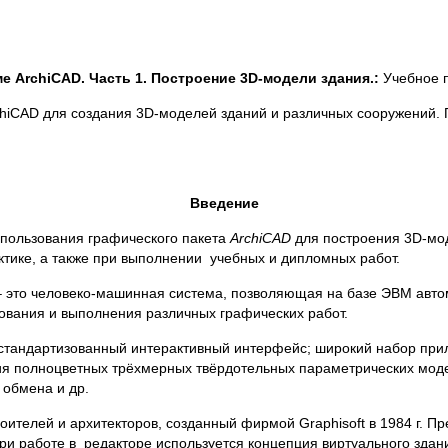
 ArchiCAD. Часть 1. Построение 3
D
-модели здания.
:
Учебное п
chiCAD для создания 3D-моделей зданий и различных сооружений. 
Введение
спользования графического пакета
ArchiCAD
для построения 3D-мод
тике, а также при выполнении учебных и дипломных работ.
 это человеко-машинная система, позволяющая на базе ЭВМ авт
ования и выполнения различных графических работ.
тандартизованный интерактивный интерфейс; широкий набор прил
ия полноцветных трёхмерных твёрдотельных параметрических моде
обмена и др.
оителей и архитекторов, созданный фирмой Graphisoft в 1984 г. П
ри работе в редакторе используется концепция виртуального здани