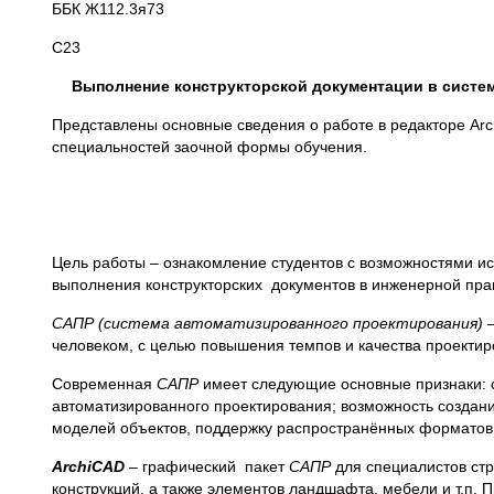
ББК Ж112.3я73
С23
Выполнение конструкторской документации в системе
Представлены основные сведения о работе в редакторе Ar
специальностей заочной формы обучения.
Цель работы – ознакомление студентов с возможностями и
выполнения конструкторских документов в инженерной прак
САПР (система автоматизированного проектирования)
–
человеком, с целью повышения темпов и качества проектир
Современная
САПР
имеет следующие основные признаки: с
автоматизированного проектирования; возможность создан
моделей объектов, поддержку распространённых форматов 
ArchiCAD
– графический пакет
САПР
для специалистов стр
конструкций, а также элементов ландшафта, мебели и т.п. П