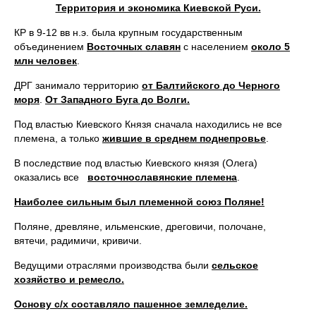
Территория и экономика Киевской Руси.
КР в 9-12 вв н.э. была крупным государственным
объединением
Восточных славян
с населением
около 5
млн человек
.
ДРГ занимало территорию
от Балтийского до Черного
моря
.
От
Западного Буга до Волги.
Под властью Киевского Князя сначала находились не все
племена, а только
жившие в среднем поднепровье
.
В последствие под властью Киевского князя (Олега)
оказались все
восточнославянские племена
.
Наиболее сильным был племенной союз Поляне!
Поляне, древляне, ильменские, дреговичи, полочане,
вятечи, радимичи, кривичи.
Ведущими отраслями производства были
сельское
хозяйство и ремесло.
Основу с/х составляло пашенное земледелие.