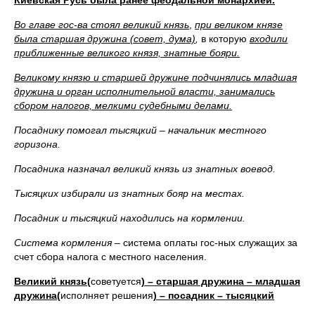
Киевская Русь была ранее феодальной монархией.
Во главе гос-ва стоял великий князь
,
при великом князе
была старшая дружина (совет, дума)
,
в которую
входили
приближенные великого князя, знатные бояри.
Великому князю и старшей дружине подчинялись младшая
дружина и орган исполнительной власти, занимались
сбором налогов, мелкими судебными делами.
Посаднику помогал тысяцкий – начальник местного
горизона.
Посадника назначал великий князь из знатных воевод.
Тысяцких избирали из знатных бояр на местах.
Посадник и тысяцкий находились на кормлении.
Система кормления –
система оплаты гос-ных служащих за
счет сбора налога с местного населения.
Великий князь(
советуется
) – старшая дружина – младшая
дружина(
исполняет решения
) – посадник – тысяцкий