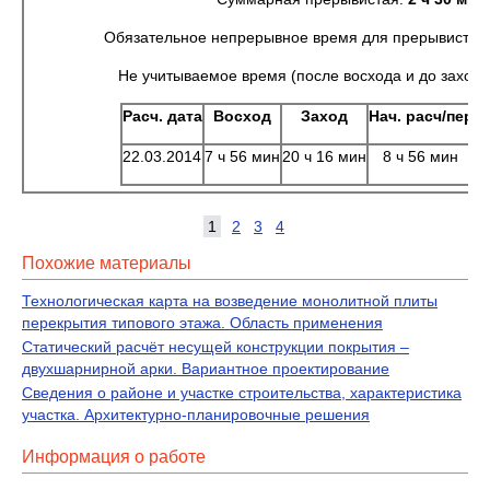
Обязательное непрерывное время для прерывистой
Не учитываемое время (после восхода и до заход
Расч. дата
Восход
Заход
Нач. расч/пер
К
22.03.2014
7 ч 56 мин
20 ч 16 мин
8 ч 56 мин
1
2
3
4
Похожие материалы
Технологическая карта на возведение монолитной плиты
перекрытия типового этажа. Область применения
Статический расчёт несущей конструкции покрытия –
двухшарнирной арки. Вариантное проектирование
Сведения о районе и участке строительства, характеристика
участка. Архитектурно-планировочные решения
Информация о работе