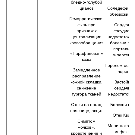
бледно-голубой
цианоз
Соледефицит
обезвожива
Геморрагическая
сыпь при
Сердечно
признаках
сосудиста
централизации
недостаточно
кровообращения
болезни поч
портальна
«Парафиновая»
гипертензи
кожа
Перелом осно
Замедленное
черепа
расправление
кожной складки,
Застойна
снижение
сердечна
тургора тканей
недостаточно
Отеки на ногах,
Болезни поч
пояснице, асцит
Отек Квинк
Симптом
Менингококк
«очков»,
инфекция
кровотечение и