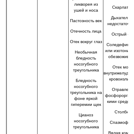
ликворея из
Скарлатин
ушей и носа
Дыхательн
Пастозность век
недостаточно
Отечность лица
Острый оти
Отек вокруг глаз
Соледефицит
или изотониче
Необычная
обезвожива
бледность
носогубного
Отек мозга
треугольника
внутрижелудоч
кровоизлия
Бледность
носогубного
Отравлени
треугольника на
фосфороргани
фоне яркой
кими средств
гиперемии щек
Столбняк
Цианоз
носогубного
Спазмофил
треугольника
Вялая кома, 