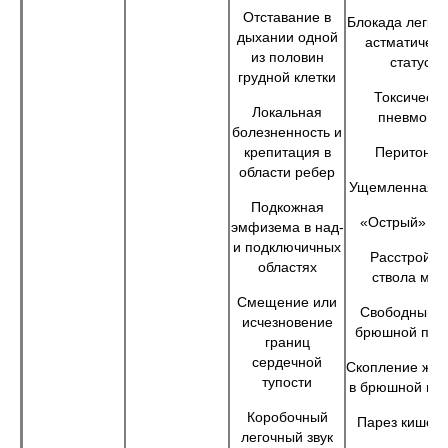
Отставание в
Блокада легког
дыхании одной
астматичес
из половин
статусе
грудной клетки
Токсическа
Локальная
пневмони
болезненность и
крепитация в
Перитонит
области ребер
Ущемленная г
Подкожная
«Острый» жи
эмфизема в над-
и подключичных
Расстройст
областях
ствола моз
Смещение или
Свободный га
исчезновение
брюшной пол
границ
сердечной
Скопление жид
тупости
в брюшной по
Коробочный
Парез кишеч
легочный звук