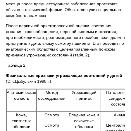
месяца после предшествующего заболевания протекают
обычно в токсической форме. Обязателен учет социального
семейного анамнеза.
После первичной ориентировочной оценки состояния
дыхания, кровообращения, нервной системы и оказания,
при необходимости, реанимационного пособия, врач должен
приступить к детальному осмотру пациента. Его проводят по
анатомическим областям с целенаправленным поиском
признаков угрожающих состояний (табл. 2).
Таблица 2.
Физикальные признаки угрожающих состояний у детей
(Э.К.Цыбулькин 1998 г.)
Анатомическая
Метод
Угрожающий
Патологичес
область
обследования
признак
синдром и
состояние
Кожа,
Осмотр
Бледная кожа и
Анемия
слизистые
слизистые
Осмотр
Централиза
оболочки
оболочки