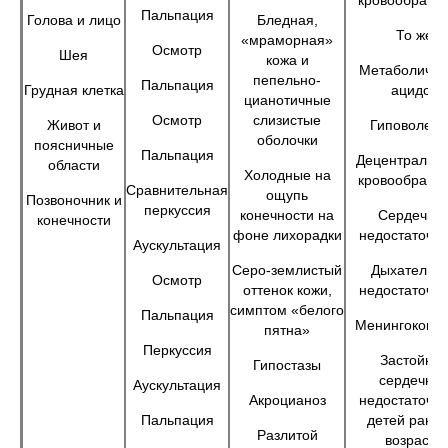
кровообраще
Пальпация
Голова и лицо
Бледная,
То же
«мраморная»
Осмотр
Шея
кожа и
Метаболичес
пепельно-
Пальпация
Грудная клетка
ацидоз
цианотичные
Осмотр
слизистые
Живот и
Гиповолем
оболочки
поясничные
Пальпация
Децентрализ
области
Холодные на
кровообраще
Сравнительная
ощупь
Позвоночник и
перкуссия
конечности на
Сердечна
конечности
фоне лихорадки
недостаточно
Аускультация
Серо-землистый
Дыхательн
Осмотр
оттенок кожи,
недостаточно
симптом «белого
Пальпация
Менингококц
пятна»
Перкуссия
Застойна
Гипостазы
сердечна
Аускультация
Акроцианоз
недостаточно
Пальпация
детей ранне
Разлитой
возраста