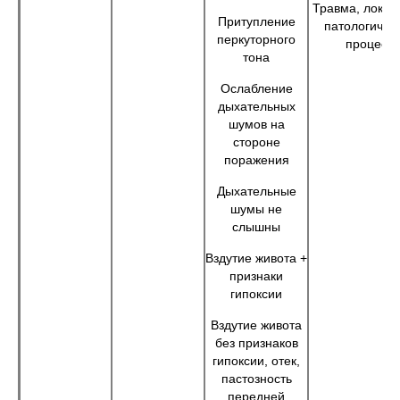
Травма, локал
Притупление
патологичес
перкуторного
процесс
тона
Ослабление
дыхательных
шумов на
стороне
поражения
Дыхательные
шумы не
слышны
Вздутие живота +
признаки
гипоксии
Вздутие живота
без признаков
гипоксии, отек,
пастозность
передней