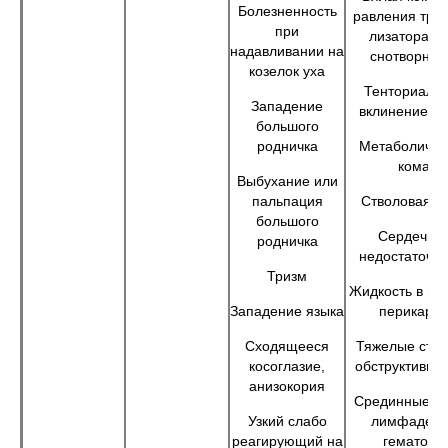
Болезненность
равления тран
при
лизаторами
надавливании на
снотворны
козелок уха
Тенториаль
Западение
вклинение мо
большого
родничка
Метаболичес
кома
Выбухание или
пальпация
Стволовая к
большого
Сердечна
родничка
недостаточно
Тризм
Жидкость в по
Западение языка
перикард
Сходящееся
Тяжелые сте
косоглазие,
обструктивно
анизокория
Срединные ки
Узкий слабо
лимфадени
реагирующий на
гематома