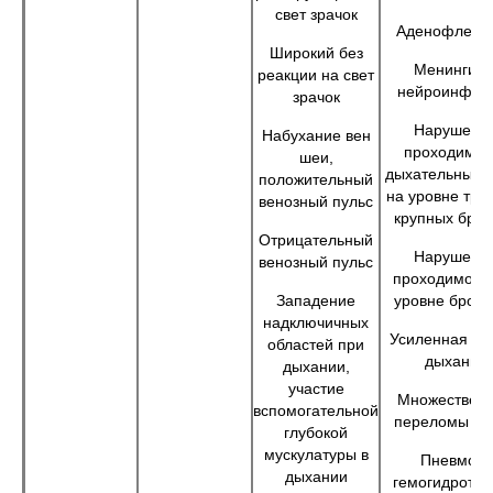
свет зрачок
Аденофлегм
Широкий без
Менингизм
реакции на свет
нейроинфек
зрачок
Нарушени
Набухание вен
проходимос
шеи,
дыхательных п
положительный
на уровне тра
венозный пульс
крупных брон
Отрицательный
Нарушени
венозный пульс
проходимост
Западение
уровне бронх
надключичных
Усиленная ра
областей при
дыхания
дыхании,
участие
Множествен
вспомогательной
переломы ре
глубокой
мускулатуры в
Пневмо-и
дыхании
гемогидротор