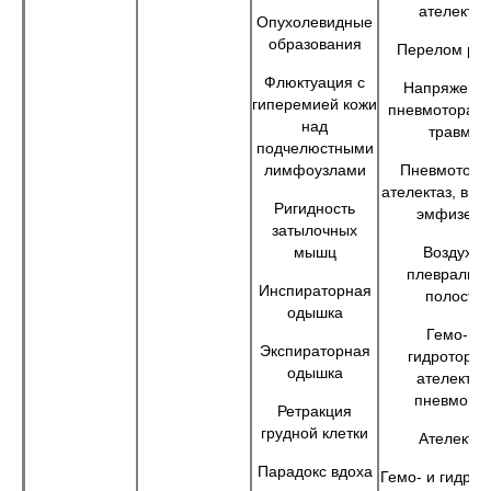
ателектаз
Опухолевидные
образования
Перелом ре
Флюктуация с
Напряженн
гиперемией кожи
пневмоторакс
над
травме
подчелюстными
лимфоузлами
Пневмоторак
ателектаз, вик
Ригидность
эмфизем
затылочных
мышц
Воздух в
плевральн
Инспираторная
полости
одышка
Гемо- и
Экспираторная
гидроторак
одышка
ателектаз,
пневмони
Ретракция
грудной клетки
Ателектаз
Парадокс вдоха
Гемо- и гидрот