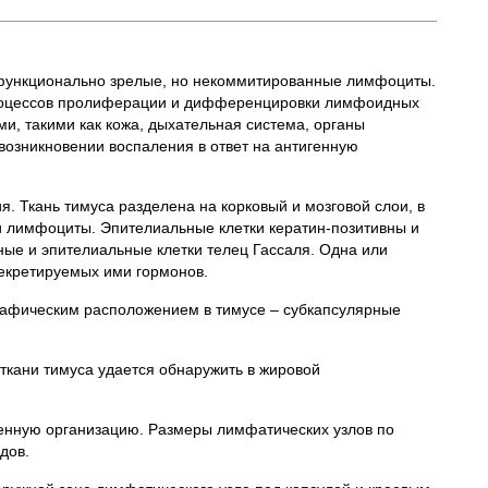
т функционально зрелые, но некоммитированные лимфоциты.
процессов пролиферации и дифференцировки лимфоидных
ми, такими как кожа, дыхательная система, органы
озникновении воспаления в ответ на антигенную
. Ткань тимуса разделена на корковый и мозговой слои, в
и лимфоциты. Эпителиальные клетки кератин-позитивны и
ые и эпителиальные клетки телец Гассаля. Одна или
екретируемых ими гормонов.
рафическим расположением в тимусе – субкапсулярные
ткани тимуса удается обнаружить в жировой
енную организацию. Размеры лимфатических узлов по
дов.