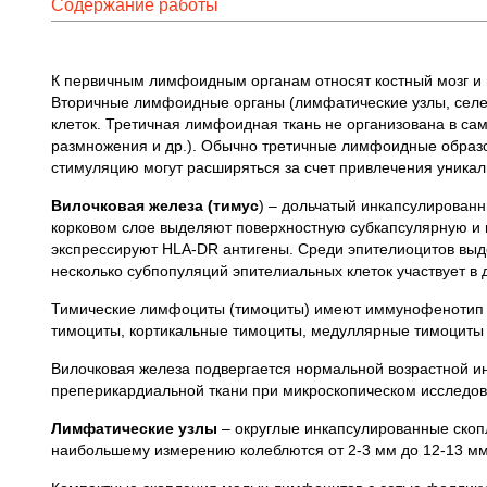
Содержание работы
К первичным лимфоидным органам относят костный мозг и 
Вторичные лимфоидные органы (лимфатические узлы, сел
клеток. Третичная лимфоидная ткань не организована в сам
размножения и др.). Обычно третичные лимфоидные образо
стимуляцию могут расширяться за счет привлечения уника
Вилочковая железа (тимус
) – дольчатый инкапсулированн
корковом слое выделяют поверхностную субкапсулярную и 
экспрессируют HLA-DR антигены. Среди эпителиоцитов выд
несколько субпопуляций эпителиальных клеток участвует
Тимические лимфоциты (тимоциты) имеют иммунофенотип Т
тимоциты, кортикальные тимоциты, медуллярные тимоциты
Вилочковая железа подвергается нормальной возрастной ин
преперикардиальной ткани при микроскопическом исследов
Лимфатические узлы
– округлые инкапсулированные скоп
наибольшему измерению колеблются от 2-3 мм до 12-13 мм