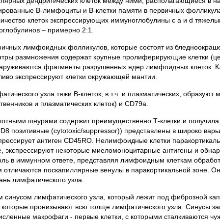
ярных дендритических клеток между ними, располагающиеся в на
рованные В-лимфоциты и В-клетки памяти в первичных фолликул
Количество клеток экспрессирующих иммуноглобулины с a и d тяже
ноглобулинов – примерно 2:1.
оричных лимфоидных фолликулов, которые состоят из бледноокра
нтры размножения содержат крупные пролиферирующие клетки (ц
бнаруживаются фрагменты разрушенных ядер лимфоидных клеток. К
тливо экспрессируют клетки окружающей мантии.
ического узла тяжи В-клеток, в т.ч. и плазматических, образуют 
венников и плазматических клеток) и CD79a.
отными шнурами содержит преимущественно Т-клетки и получила 
 CD8 позитивные (cytotoxic/suppressor)) представлены в широко ва
кспрессирует антиген CD45RO. Нелимфоидные клетки паракортикал
е, экспрессируют некоторые миеломоноцитарные антигены и обна
ль в иммунном ответе, представляя лимфоидным клеткам обработа
м отличаются поскапиллярные венулы в паракортикальной зоне. Он
кань лимфатического узла.
синусом лимфатического узла, который лежит под фиброзной кап
 которые пронизывают всю толще лимфатического узла. Синусы за
численные макрофаги - первые клетки, с которыми сталкиваются ч