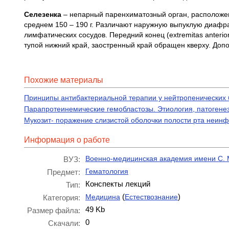
Селезенка
– непарный паренхиматозный орган, расположенн
среднем 150 – 190 г. Различают наружную выпуклую диафра
лимфатических сосудов. Передний конец (extremitas anterior
тупой нижний край, заостренный край обращен кверху. Доп
Похожие материалы
Принципы антибактериальной терапии у нейтропенических
Парапротеинемические гемобластозы. Этиология, патогенез
Мукозит- поражение слизистой оболочки полости рта неи
Информация о работе
Военно-медицинская академия имени С. 
ВУЗ:
Гематология
Предмет:
Конспекты лекций
Тип:
(
)
Медицина
Естествознание
Категория:
49 Kb
Размер файла:
0
Скачали: