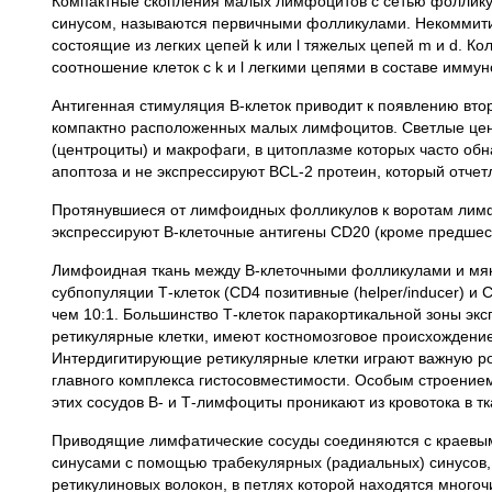
Компактные скопления малых лимфоцитов с сетью фолликул
синусом, называются первичными фолликулами. Некоммити
состоящие из легких цепей k или l тяжелых цепей m и d. 
соотношение клеток с k и l легкими цепями в составе имму
Антигенная стимуляция В-клеток приводит к появлению вт
компактно расположенных малых лимфоцитов. Светлые це
(центроциты) и макрофаги, в цитоплазме которых часто о
апоптоза и не экспрессируют BCL-2 протеин, который отче
Протянувшиеся от лимфоидных фолликулов к воротам лимфат
экспрессируют В-клеточные антигены CD20 (кроме предшест
Лимфоидная ткань между В-клеточными фолликулами и мяк
субпопуляции Т-клеток (CD4 позитивные (helper/inducer) и
чем 10:1. Большинство Т-клеток паракортикальной зоны э
ретикулярные клетки, имеют костномозговое происхождени
Интердигитирующие ретикулярные клетки играют важную ро
главного комплекса гистосовместимости. Особым строение
этих сосудов В- и Т-лимфоциты проникают из кровотока в т
Приводящие лимфатические сосуды соединяются с краевым 
синусами с помощью трабекулярных (радиальных) синусов,
ретикулиновых волокон, в петлях которой находятся много