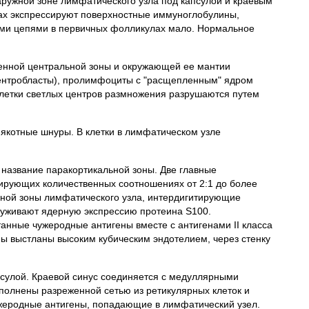
ружной зоне лимфатического узла под капсулой и краевым
ах экспрессируют поверхностные иммуноглобулины,
лыми цепями в первичных фолликулах мало. Нормальное
шенной центральной зоны и окружающей ее мантии
ентробласты), пролимфоциты с "расщепленным" ядром
летки светлых центров размножения разрушаются путем
мякотные шнуры. В клетки в лимфатическом узле
название паракортикальной зоны. Две главные
рьирующих количественных соотношениях от 2:1 до более
ьной зоны лимфатического узла, интердигитирующие
руживают ядерную экспрессию протеина S100.
нные чужеродные антигены вместе с антигенами II класса
ы выстланы высоким кубическим эндотелием, через стенку
сулой. Краевой синус соединяется с медуллярными
полнены разреженной сетью из ретикулярных клеток и
ужеродные антигены, попадающие в лимфатический узел.