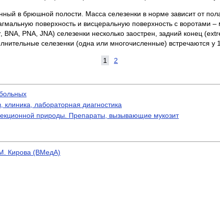
ый в брюшной полости. Масса селезенки в норме зависит от пола,
гмальную поверхность и висцеральную поверхность с воротами – 
, BNA, PNA, JNA) селезенки несколько заострен, задний конец (extr
олнительные селезенки (одна или многочисленные) встречаются у
1
2
 больных
, клиника, лабораторная диагностика
нфекционной природы. Препараты, вызывающие мукозит
М. Кирова (ВМедА)