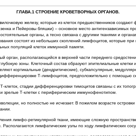
ГЛАВА.1 СТРОЕНИЕ КРОВЕТВОРНЫХ ОРГАНОВ.
вилочковую железу, которые из клеток предшественников создаю
езенка и Пейеровы бляшки) – основное место антигензависимых 
остоятельные органы, а тесно связана с другими тканями и органа
вания состоят из небольших скоплений лимфоцитов, которые при в
льных популяций клеток иммунной памяти.
ый орган, располагающийся в верхней части переднего средостения
глубокую зоны. Клеточный состав образуют эпителиальные клетки 
еляют кортикальные (дендритические), субкапсулярные, медуллярн
 в дифференцировке Т-лимфоцитов, предположительно с помощью с
-клеток, стадии дифференцировки тимоцитов связаны с их топог
 и зрелые Т-клетки с периферическим иммунофенотипом.
волюции, но полностью не исчезает. В пожилом возрасте островки 
ании.
ления лимфо-ретикулярной ткани, имеющие сложную пространств
. Располагаются лимфатические узлы по ходу лимфатических сосу