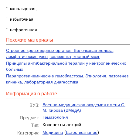
¨ канальцевая;
¨ избыточная;
¨ нефрогенная.
Похожие материалы
Строение кроветворных органов. Вилочковая железа,
лимфатические узлы, селезенка, костный мозг
Принципы антибактериальной терапии у нейтропенических
больных
Парапротеинемические гемобластозы. Этиология, патогенез,
клиника, лабораторная диагностика
Информация о работе
Военно-медицинская академия имени С.
ВУЗ:
М. Кирова (ВМедА)
Гематология
Предмет:
Конспекты лекций
Тип:
(
)
Медицина
Естествознание
Категория: