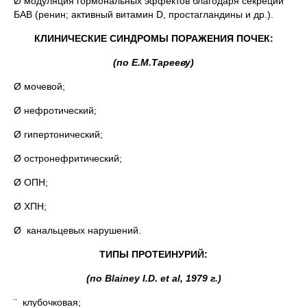
Ø модуляция гормональных эффектов благодаря секреции
БАВ (ренин; активный витамин D, простагландины и др.).
КЛИНИЧЕСКИЕ СИНДРОМЫ ПОРАЖЕНИЯ ПОЧЕК:
(по Е.М.Тарееву)
Ø мочевой;
Ø нефротический;
Ø гипертонический;
Ø остронефритический;
Ø ОПН;
Ø ХПН;
Ø канальцевых нарушений.
ТИПЫ ПРОТЕИНУРИЙ:
(по
Blainey I.D. et al, 1979
г.)
¨ клубочковая;