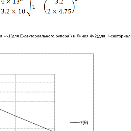
Ф-1(для Е-секториального рупора ) и Линия Ф-2(для Н-секториаль