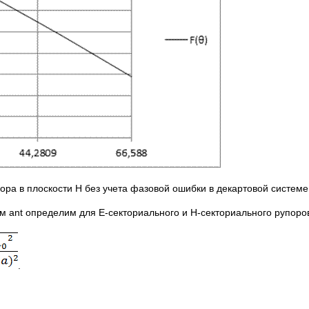
а в плоскости Н без учета фазовой ошибки в декартовой системе 
 ant определим для Е-секториального и Н-секториального рупор
.