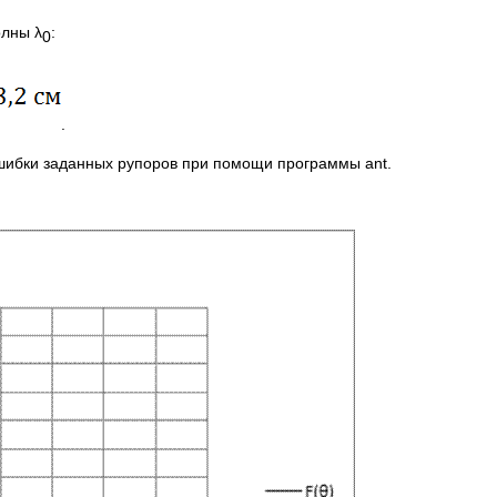
олны λ
:
0
.
шибки заданных рупоров при помощи программы ant.