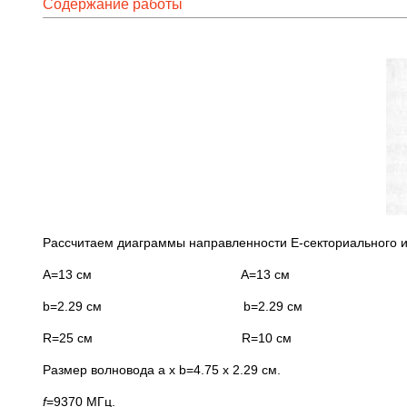
Содержание работы
Рассчитаем диаграммы направленности Е-секториального и
A=13 см A=13 см
b=2.29 см b=2.29 см
R=25 см R=10 см
Размер волновода a x b=4.75 x 2.29 см.
f
=9370 МГц.