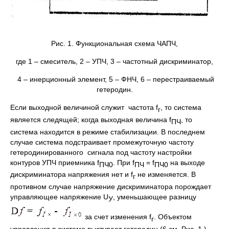
Рис. 1. Функциональная схема ЧАПЧ,
где 1 – смеситель, 2 – УПЧ, 3 – частотный дискриминатор,
4 – инерционный элемент, 5 – ФНЧ, 6 – перестраиваемый
гетеродин.
Если выходной величиной служит частота f
, то система
г
является следящей; когда выходная величина f
, то
ПЧ
система находится в режиме стабилизации. В последнем
случае система подстраивает промежуточную частоту
гетеродинированного сигнала под частоту настройки
контуров УПЧ приемника f
. При f
= f
на выходе
ПЧ0
ПЧ
ПЧ0
дискриминатора напряжения нет и f
не изменяется. В
г
противном случае напряжение дискриминатора порождает
управляющее напряжение U
, уменьшающее разницу
У
за счет изменения f
. Объектом
г
управления в системе выступает гетеродин (6 см. Рис. 1.),