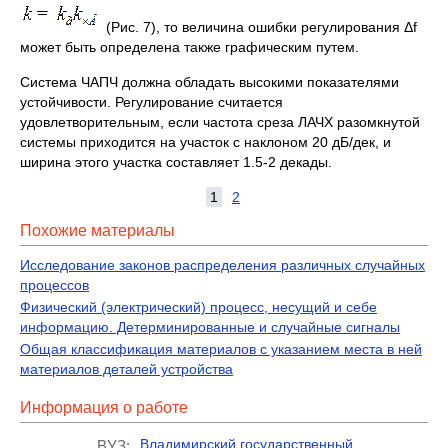
(Рис. 7), то величина ошибки регулирования Δf
может быть определена также графическим путем.
Система ЧАПЧ должна обладать высокими показателями
устойчивости. Регулирование считается
удовлетворительным, если частота среза ЛАЧХ разомкнутой
системы приходится на участок с наклоном 20 дБ/дек, и
ширина этого участка составляет 1.5-2 декады.
1
2
Похожие материалы
Исследование законов распределения различных случайных
процессов
Физический (электрический) процесс, несущий и себе
информацию. Детерминированные и случайные сигналы
Общая классификация материалов с указанием места в ней
материалов деталей устройства
Информация о работе
Владимирский государственный
ВУЗ: