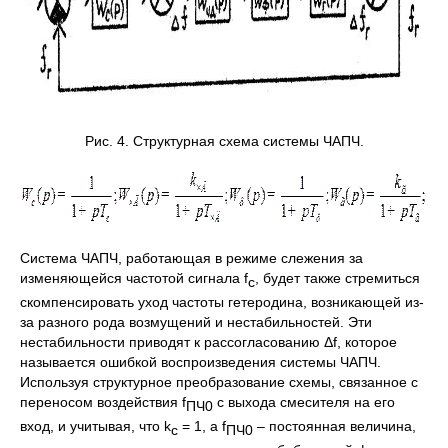
Рис. 4. Структурная схема системы ЧАПЧ.
Система ЧАПЧ, работающая в режиме слежения за
изменяющейся частотой сигнала f
, будет также стремиться
с
скомпенсировать уход частоты гетеродина, возникающей из-
за разного рода возмущений и нестабильностей. Эти
нестабильности приводят к рассогласованию Δf, которое
называется ошибкой воспроизведения системы ЧАПЧ.
Используя структурное преобразование схемы, связанное с
переносом воздействия f
с выхода смесителя на его
ПЧ0
вход, и учитывая, что k
= 1, а f
– постоянная величина,
с
ПЧ0