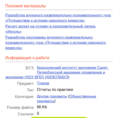
Похожие материалы
Разработка круизного-развлекательно-познавательного тура
«Путешествие к истокам народного ремесла»
Расчет затрат на путевку в оздоровительный лагерь
«Инголь»
Разработка программы круизного развлекательно-
познавательного тура «Путешествие к истокам народного
ремесла»
Информация о работе
Красноярский институт экономики Санкт-
ВУЗ:
Петербургской академии управления и
экономики (НОУ ВПО) (КИЭСПбАУЭ)
Туризм
Предмет:
Отчеты по практике
Тип:
(
Другие предметы
Общественные
Категория:
)
предметы
66 Kb
Размер файла:
0
Скачали: