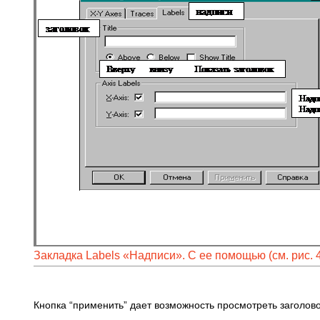
Закладка Labels «Hадписи». С ее помощью (см. рис. 
Кнопка “применить” дает возможность просмотреть заголово