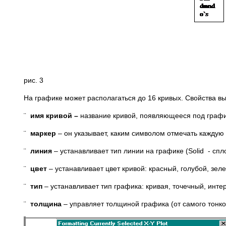
рис. 3
На графике может располагаться до 16 кривых. Свойства в
¨
имя кривой –
название кривой, появляющееся под график
¨
маркер
– он указывает, каким символом отмечать каждую т
¨
линия
– устанавливает тип линии на графике (Solid - спло
¨
цвет
– устанавливает цвет кривой: красный, голубой, зел
¨
тип
– устанавливает тип графика: кривая, точечный, инт
¨
толщина
– управляет толщиной графика (от самого тонког