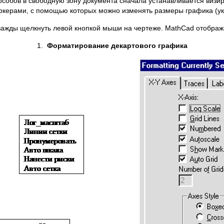
особов в свободную зону документа сначала устанавливается виз
аркерами, с помощью которых можно изменять размеры графика (у
важды щелкнуть левой кнопкой мыши на чертеже. MathCad отображ
1.
Форматирование декартового графика