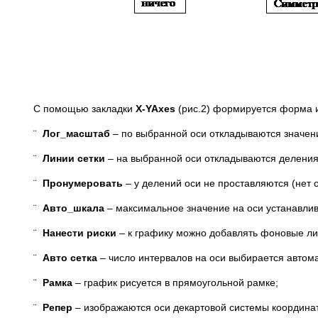
С помощью закладки
X
-
Y
Axes
(рис.2) формируется форма и
¨
Лог_масштаб
– по выбранной оси откладываются значени
¨
Линии сетки
– на выбранной оси откладываются деления (
¨
Пронумеровать
– у делений оси не проставляются (нет 
¨
Авто_шкала
– максимальное значение на оси устанавлив
¨
Нанести риски
– к графику можно добавлять фоновые ли
¨
Авто сетка
– число интервалов на оси выбирается автомат
¨
Рамка
– график рисуется в прямоугольной рамке;
¨
Репер
– изображаются оси декартовой системы координа