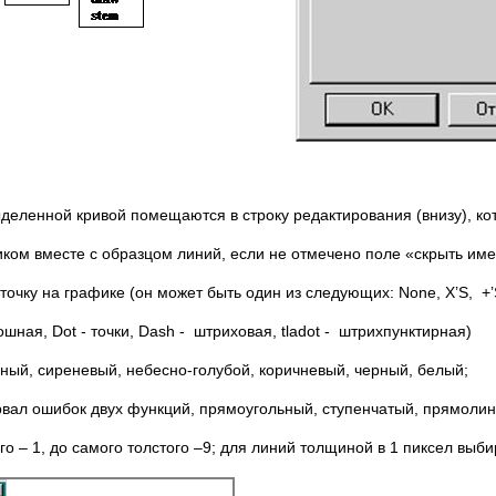
ыделенной кривой помещаются в строку редактирования (внизу), к
ом вместе с образцом линий, если не отмечено поле «скрыть име
очку на графике (он может быть один из следующих: None, X’S, +’S
шная, Dot - точки, Dash - штриховая, tladot - штрихпунктирная)
еный, сиреневый, небесно-голубой, коричневый, черный, белый;
ервал ошибок двух функций, прямоугольный, ступенчатый, прямоли
о – 1, до самого толстого –9; для линий толщиной в 1 пиксел выб