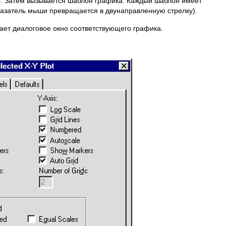
ир. Затем вызывается шаблон графика. Каждый шаблон имеет
казатель мыши превращается в двунаправленную стрелку).
ает диалоговое окно соответствующего графика.