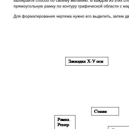
Выбирайте способ по своему желанию. В каждом из этих сп
прямоугольную рамку по контуру графической области с м
Для форматирования чертежа нужно его выделить, затем д