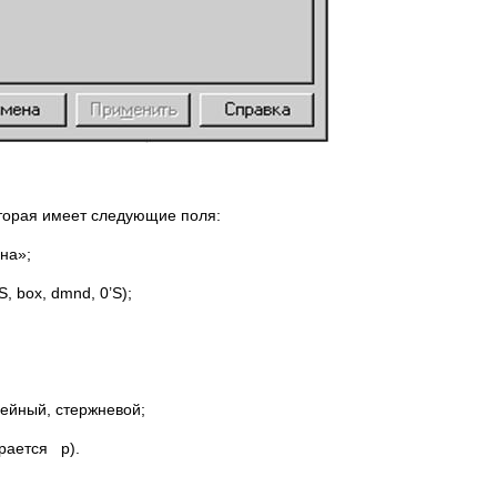
оторая имеет следующие поля:
на»;
, box, dmnd, 0’S);
нейный, стержневой;
ирается р).