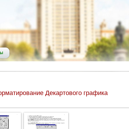
СЫ
орматирование Декартового графика