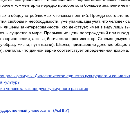
, причем комментарии нередко приобретали большее значение чем 
ых и общеупотребляемых ключевых понятий. Прежде всего это пон
ия свободы и необходимости, уже упанишады учат, что человек са
пки лишены заинтересованности, кто действует, имея в виду лишь 
ржены существа в мире. Прерывание цепи перерождений или выход
воприношения, аскеза, йогическая практика и др. Стремящемуся 
 образу жизни, пути жизни). Школы, признающие деление общест
, считали, что данной варне соответствует определенная дхарма,
я роль культуры. Диалектическое единство культурного и социальн
я культуры
ип человека как продукт культурного развития
сударственный университет (АмПГУ)