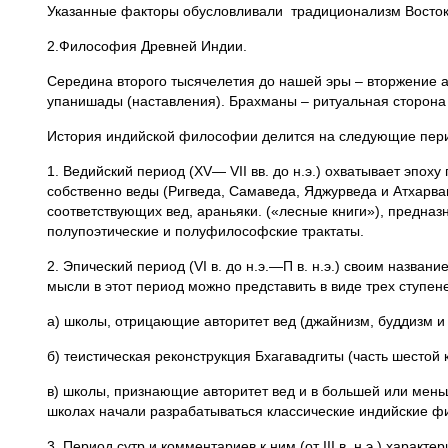
Указанные факторы обусловливали традиционализм Восток
2.Философия Древней Индии.
Середина второго тысячелетия до нашей эры – вторжение 
упанишады (наставления). Брахманы – ритуальная сторона
История индийской философии делится на следующие пер
1. Ведийский период (XV— VII вв. до н.э.) охватывает эпо
собственно веды (Ригведа, Самаведа, Яджурведа и Атхарва
соответствующих вед, араньяки. («лесные книги»), предна
полупоэтические и полуфилософские трактаты.
2. Эпический период (VI в. до н.э.—П в. н.э.) своим наз
мысли в этот период можно представить в виде трех ступен
а) школы, отрицающие авторитет вед (джайнизм, буддизм и 
б) теистическая реконструкция Бхагавадгиты (часть шестой
в) школы, признающие авторитет вед и в большей или меньше
школах начали разрабатываться классические индийские ф
3. Период сутр и комментариев к ним (от III в. н.э.) ха