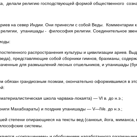
а, делали религию господствующей формой общественного сознани
ариев на север Индии. Они принесли с собой Веды. Комментарии
 религии, упанишады - философия религии. Соединительное звен
иоды:
ху постепенного распространения культуры и цивилизации ариев. В
веда), представляющие собой сборники гимнов, брахманы, содерж
значенные для размышлений лесных отшельников, и упанишады (бу
ванием обязан грандиозным поэмам, окончательно оформившимся в 
ей:
материалистическая школа чарвака-локаята) — VI в. до н.э.;
 книги Махабхараты) и поздние упанишады — V—IVe. до н.э.;
й степени опирающиеся на тексты вед (санкхья, йога, миманса, вед
илософские системы.
рактеризуется «сокращением» и обобщением наработанного различны