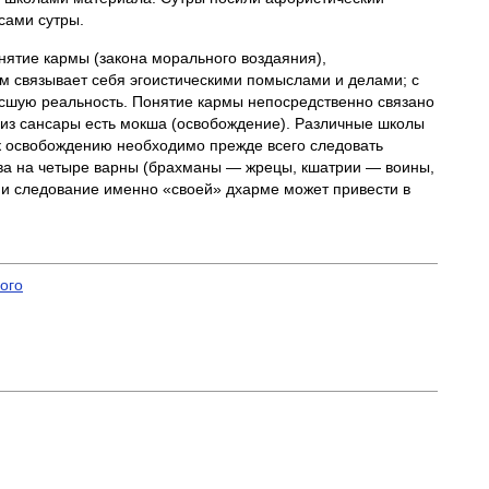
сами сутры.
ятие кармы (закона морального воздаяния),
м связывает себя эгоистическими помыслами и делами; с
высшую реальность. Понятие кармы непосредственно связано
 из сансары есть мокша (освобождение). Различные школы
к освобождению необходимо прежде всего следовать
ва на четыре варны (брахманы — жрецы, кшатрии — воины,
 и следование именно «своей» дхарме может привести в
ого