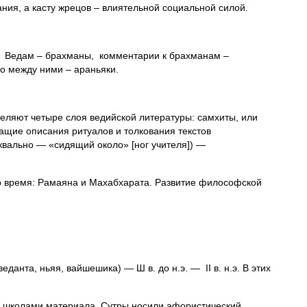
я, а касту жрецов – влиятельной социальной силой.
 к Ведам – брахманы, комментарии к брахманам –
о между ними – араньяки.
ыделяют четыре слоя ведийской литературы: самхиты, или
ащие описания ритуалов и толкования текстов
квально — «сидящий около» [ног учителя]) —
это время: Рамаяна и Махабхарата. Развитие философской
анта, ньяя, вайшешика) — Ш в. до н.э. — II в. н.э. В этих
ми школами материала. Сутры носили афористический