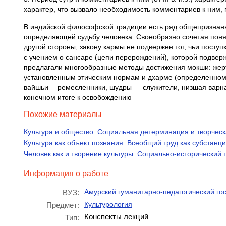
характер, что вызвало необходимость комментариев к ним
В индийской философской традиции есть ряд общепризнанн
определяющей судьбу человека. Своеобразно сочетая понят
другой стороны, закону кармы не подвержен тот, чьи посту
с учением о сансаре (цепи перерождений), которой подве
предлагали многообразные методы достижения мокши: жерт
установленным этическим нормам и дхарме (определенному
вайшьи —ремесленники, шудры — служители, низшая варна)
конечном итоге к освобождению
Похожие материалы
Культура и общество. Социальная детерминация и творческа
Культура как объект познания. Всеобщий труд как субстанци
Человек как и творение культуры. Социально-исторический т
Информация о работе
Амурский гуманитарно-педагогический го
ВУЗ:
Культурология
Предмет:
Конспекты лекций
Тип: