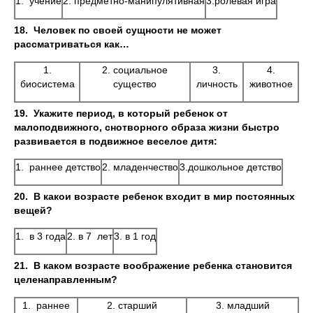
1. учение
2. предметно-манипулятивная
3.ролевая игра
18.
Человек по своей сущности не может
рассматриваться как…
1.
2. социальное
3.
4.
биосистема
существо
личность
животное
19.
Укажите период, в который ребенок от
малоподвижного, снотворного образа жизни быстро
развивается в подвижное веселое дитя:
1. раннее детство
2. младенчество
3.дошкольное детство
20.
В какои возрасте ребенок входит в мир постоянных
вещей?
1. в 3 года
2. в 7 лет
3. в 1 год
21.
В каком возрасте воображение ребенка становится
целенаправленным?
1. раннее
2. старший
3. младший