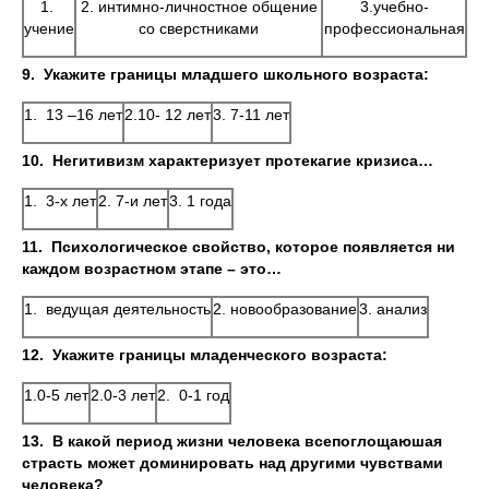
1.
2. интимно-личностное общение
3.учебно-
учение
со сверстниками
профессиональная
9.
Укажите границы младшего школьного возраста:
1. 13 –16 лет
2.10- 12 лет
3. 7-11 лет
10.
Негитивизм характеризует протекагие кризиса…
1. 3-х лет
2. 7-и лет
3. 1 года
11.
Психологическое свойство, которое появляется ни
каждом возрастном этапе – это…
1. ведущая деятельность
2. новообразование
3. анализ
12.
Укажите границы младенческого возраста:
1.0-5 лет
2.0-3 лет
2. 0-1 год
13.
В какой период жизни человека всепоглощаюшая
страсть может доминировать над другими чувствами
человека?