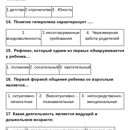
1.детство
2.отроческтво
3. Юность
14.
Понятие гиперопека характеризует ….
1.
2.несогласрванные
4. Черезмерная
вседозволенность
требования
забота родителей
15.
Рефлекс, который одним из первых обнаруживается
у ребенка…
1. ползание
2. сосательный
3. хватательный
16.
Первой формой общения ребенка со взрослым
является…
1. ситуативно-
2. Внеситуативно -
3. непосредственно-
личностная
познавательная
эмоциональная
17 Какая деятельность является ведущей в
дошкольном возрасте: