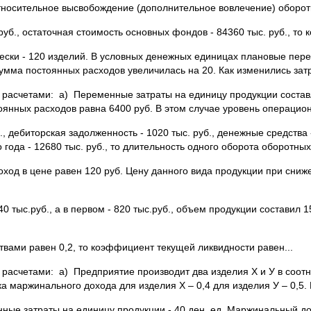
 Относительное высвобождение (дополнительное вовлечение) оборотны
уб., остаточная стоимость основных фондов - 84360 тыс. руб., то
ески - 120 изделий. В условных денежных единицах плановые пер
мма постоянных расходов увеличилась на 20. Как изменились зат
расчетами: а) Переменные затраты на единицу продукции составля
янных расходов равна 6400 руб. В этом случае уровень операционн
, дебиторская задолженность - 1020 тыс. руб., денежные средства 
о года - 12680 тыс. руб., то длительность одного оборота оборотных 
ход в цене равен 120 руб. Цену данного вида продукции при сни
0 тыс.руб., а в первом - 820 тыс.руб., объем продукции составил 1
ами равен 0,2, то коэффициент текущей ликвидности равен...
расчетами: а) Предприятие производит два изделия Х и У в соотн
вка маржинального дохода для изделия Х – 0,4 для изделия У – 0,5
ые затраты на единицу продукции - 40 ден. ед. Маржинальный дохо