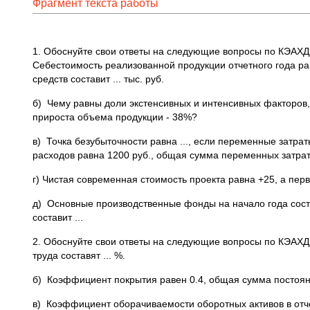
Фрагмент текста работы
1. Обоснуйте свои ответы на следующие вопросы по КЭАХД 
Себестоимость реализованной продукции отчетного года ра
средств составит ... тыс. руб.
б) Чему равны доли экстенсивных и интенсивных факторов,
прироста объема продукции - 38%?
в) Точка безубыточности равна ..., если переменные затра
расходов равна 1200 руб., общая сумма переменных затрат 
г) Чистая современная стоимость проекта равна +25, а пе
д) Основные производственные фонды на начало года состав
составит ...
2. Обоснуйте свои ответы на следующие вопросы по КЭАХД
труда составят ... %.
б) Коэффициент покрытия равен 0.4, общая сумма постоянны
в) Коэффициент оборачиваемости оборотных активов в отч