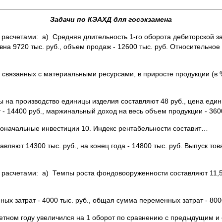
Задачи по КЭАХД для госэкзамена
расчетами: а) Средняя длительность 1-го оборота дебиторской за
вна 9720 тыс. руб., объем продаж - 12600 тыс. руб. Относительн
 связанных с материальными ресурсами, в приросте продукции (в 
ты на производство единицы изделия составляют 48 руб., цена еди
- 14400 руб., маржинальный доход на весь объем продукции - 360
рвоначальные инвестиции 10. Индекс рентабельности составит…
ляют 14300 тыс. руб., на конец года - 14800 тыс. руб. Выпуск тов
 расчетами: а) Темпы роста фондовооруженности составляют 11,
х затрат - 4000 тыс. руб., общая сумма переменных затрат - 8000 
етном году увеличился на 1 оборот по сравнению с предыдущим и