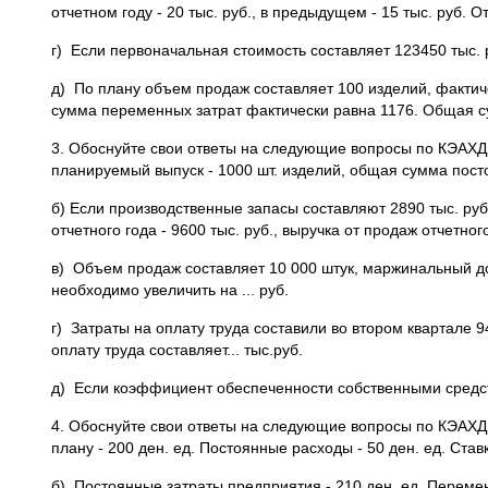
отчетном году - 20 тыс. руб., в предыдущем - 15 тыс. руб.
г) Если первоначальная стоимость составляет 123450 тыс. р
д) По плану объем продаж составляет 100 изделий, фактич
сумма переменных затрат фактически равна 1176. Общая су
3. Обоснуйте свои ответы на следующие вопросы по КЭАХД 
планируемый выпуск - 1000 шт. изделий, общая сумма посто
б) Если производственные запасы составляют 2890 тыс. руб.
отчетного года - 9600 тыс. руб., выручка от продаж отчетног
в) Объем продаж составляет 10 000 штук, маржинальный до
необходимо увеличить на ... руб.
г) Затраты на оплату труда составили во втором квартале 94
оплату труда составляет... тыс.руб.
д) Если коэффициент обеспеченности собственными средств
4. Обоснуйте свои ответы на следующие вопросы по КЭАХД 
плану - 200 ден. ед. Постоянные расходы - 50 ден. ед. Ста
б) Постоянные затраты предприятия - 210 ден. ед. Переменн