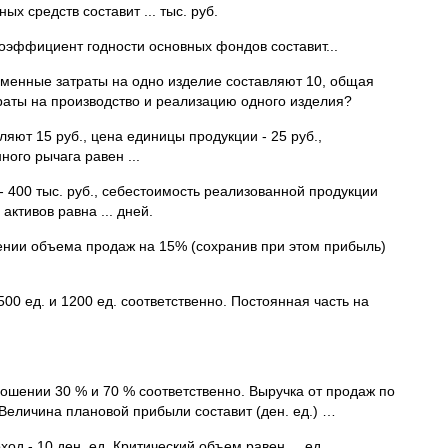
х средств составит ... тыс. руб.
 коэффициент годности основных фондов составит...
еменные затраты на одно изделие составляют 10, общая
раты на производство и реализацию одного изделия?
ют 15 руб., цена единицы продукции - 25 руб.,
ого рычага равен ...
- 400 тыс. руб., себестоимость реализованной продукции
активов равна ... дней.
жении объема продаж на 15% (сохранив при этом прибыль)
500 ед. и 1200 ед. соответственно. Постоянная часть на
ошении 30 % и 70 % соответственно. Выручка от продаж по
. Величина плановой прибыли составит (ден. ед.) …
д - 10 ден. ед. Критический объем равен ... ед.