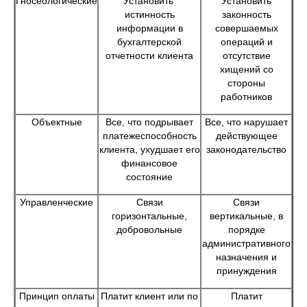
Гносеологические
Установить
Установить
истинность
законность
информации в
совершаемых
бухгалтерской
операций и
отчетности клиента
отсутствие
хищений со
стороны
работников
Объектные
Все, что подрывает
Все, что нарушает
платежеспособность
действующее
клиента, ухудшает его
законодательство
финансовое
состояние
Управленческие
Связи
Связи
горизонтальные,
вертикальные, в
добровольные
порядке
административного
назначения и
принуждения
Принцип оплаты
Платит клиент или по
Платит