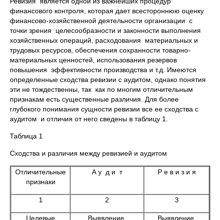
Ревизия является одной из важнейших процедур
финансового контроля, которая дает всестороннюю оценку
финансово-хозяйственной деятельности организации с
точки зрения целесообразности и законности выполнения
хозяйственных операций, расходования материальных и
трудовых ресурсов, обеспечения сохранности товарно-
материальных ценностей, использования резервов
повышения эффективности производства и т.д. Имеются
определенные сходства ревизии с аудитом, однако понятия
эти не тождественны, так как по многим отличительным
признакам есть существенные различия. Для более
глубокого понимания сущности ревизии все ее сходства с
аудитом и отличия от него сведены в таблицу 1.
Таблица 1
Сходства и различия между ревизией и аудитом
Отличительные
А у д и т
Р е в и з и я
признаки
1
2
3
Целевые
Выявление,
Выявление,