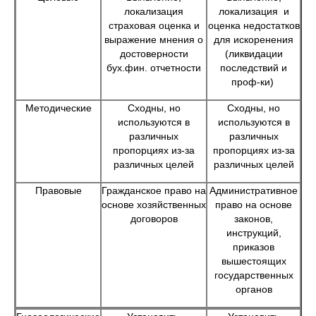
локализация
локализация и
страховая оценка и
оценка недостатков
выражение мнения о
для искоренения
достоверности
(ликвидации
бух.фин. отчетности
последствий и
проф-ки)
Методические
Сходны, но
Сходны, но
используются в
используются в
различных
различных
пропорциях из-за
пропорциях из-за
различных целей
различных целей
Правовые
Гражданское право на
Административное
основе хозяйственных
право на основе
договоров
законов,
инструкций,
приказов
вышестоящих
государственных
органов