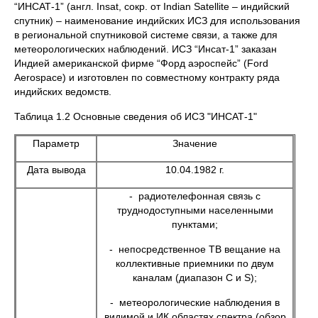
“ИНСАТ-1” (англ. Insat, сокр. от Indian Satellite – индийский
спутник) – наименование индийских ИСЗ для использования
в региональной спутниковой системе связи, а также для
метеорологических наблюдений. ИСЗ “Инсат-1” заказан
Индией американской фирме “Форд аэроспейс” (Ford
Aerospace) и изготовлен по совместному контракту ряда
индийских ведомств.
Таблица 1.2 Основные сведения об ИСЗ "ИНСАТ-1"
Параметр
Значение
Дата вывода
10.04.1982 г.
- радиотелефонная связь с
труднодоступными населенными
пунктами;
- непосредственное ТВ вещание на
коллективные приемники по двум
каналам (диапазон C и S);
- метеорологические наблюдения в
видимой и ИК областях спектра (обзор