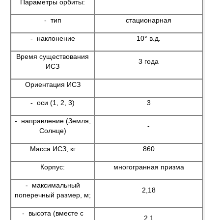
Параметры орбиты:
- тип
стационарная
- наклонение
10° в.д.
Время существования
3 года
ИСЗ
Ориентация ИСЗ
- оси (1, 2, 3)
3
- направление (Земля,
-
Солнце)
Масса ИСЗ, кг
860
Корпус:
многогранная призма
- максимальный
2,18
поперечный размер, м;
- высота (вместе с
2,1