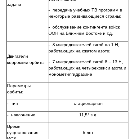
задачи
- передача учебных ТВ программ в
некоторые развивающиеся страны;
- обслуживание контингента войск
ООН на Ближнем Востоке и т.д.
- 8 микродвигателей тягой по 1 Н,
работающих на сжатом азоте;
Двигатели
- 7 микродвигателей тягой 8 – 13 Н,
коррекции орбиты
работающих на четырехокиси азота и
монометилгидразине
Параметры
орбиты:
- тип
стационарная
- наклонение;
11,5° з.д.
Время
существования
5 лет
ИСЗ