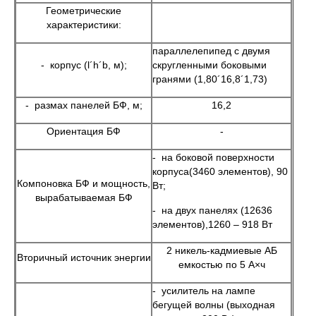
Геометрические
характеристики:
параллелепипед с двумя
- корпус (l´h´b, м);
скругленными боковыми
гранями (1,80´16,8´1,73)
- размах панелей БФ, м;
16,2
Ориентация БФ
-
- на боковой поверхности
корпуса(3460 элементов), 90
Компоновка БФ и мощность,
Вт;
вырабатываемая БФ
- на двух панелях (12636
элементов),1260 – 918 Вт
2 никель-кадмиевые АБ
Вторичный источник энергии
емкостью по 5 А×ч
- усилитель на лампе
бегущей волны (выходная