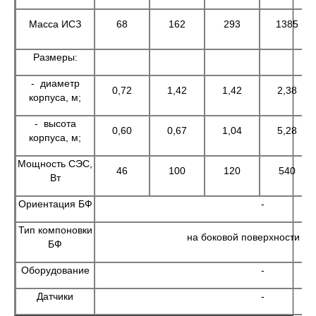
Масса ИСЗ
68
162
293
1385
Размеры:
- диаметр
0,72
1,42
1,42
2,38
корпуса, м;
- высота
0,60
0,67
1,04
5,28
корпуса, м;
Мощность СЭС,
46
100
120
540
Вт
Ориентация БФ
-
Тип компоновки
на боковой поверхности ко
БФ
Оборудование
-
Датчики
-