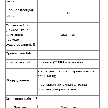
БФ, м;
- общая площадь
12
2
БФ, м
Мощность СЭС
(начало - конец
расчетного
303 - 187
периода
существования), Вт
Ориентация БФ
-
Компоновка БФ
3 панели (21888 элементов)
- 2 ретранслятора (ширина полосы
по 90 МГц);
Оборудование
- рупорная приемная антенна
(ширина диаграммы на-
Окончание табл. 1.5
Параметр
Значение