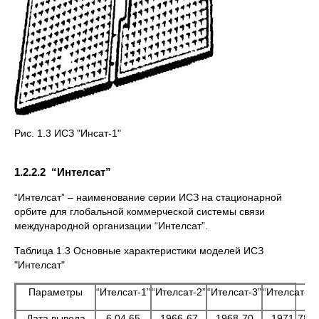
Рис. 1.3 ИСЗ "Инсат-1"
1.2.2.2 “Интелсат”
“Интелсат” – наименование серии ИСЗ на стационарной
орбите для глобальной коммерческой системы связи
международной организации “Интелсат”.
Таблица 1.3 Основные характеристики моделей ИСЗ
"Интелсат"
Параметры
“Ителсат-1”
“Ителсат-2”
“Ителсат-3”
“Ителсат-4”
Дата вывода
6.04.65
1966-67
1968-70
1971-78