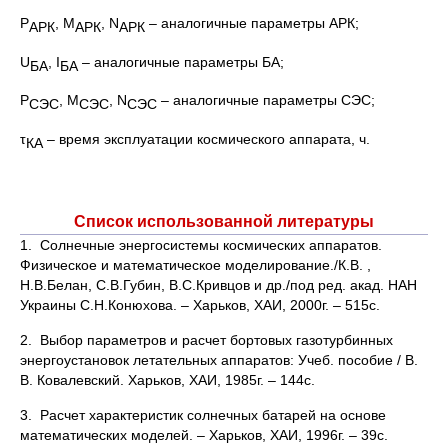
P
, М
, N
– аналогичные параметры АРК;
АРК
АРК
АРК
U
, I
– аналогичные параметры БА;
БА
БА
P
, М
, N
– аналогичные параметры СЭС;
СЭС
СЭС
СЭС
τ
– время эксплуатации космического аппарата, ч.
КА
Список использованной литературы
1. Солнечные энергосистемы космических аппаратов.
Физическое и математическое моделирование./К.В. ,
Н.В.Белан, С.В.Губин, В.С.Кривцов и др./под ред. акад. НАН
Украины С.Н.Конюхова. – Харьков, ХАИ, 2000г. – 515с.
2. Выбор параметров и расчет бортовых газотурбинных
энергоустановок летательных аппаратов: Учеб. пособие / В.
В. Ковалевский. Харьков, ХАИ, 1985г. – 144с.
3. Расчет характеристик солнечных батарей на основе
математических моделей. – Харьков, ХАИ, 1996г. – 39с.