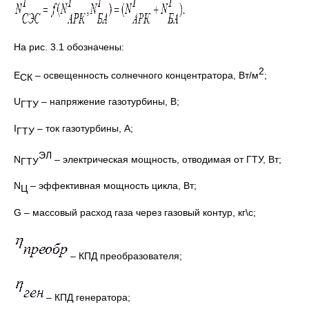
На рис. 3.1 обозначены:
2
E
– освещенность солнечного концентратора, Вт/м
;
СК
U
– напряжение газотурбины, В;
ГТУ
I
– ток газотурбины, А;
ГТУ
ЭЛ
N
– электрическая мощность, отводимая от ГТУ, Вт;
ГТУ
N
– эффективная мощность цикла, Вт;
Ц
G – массовый расход газа через газовый контур, кг\с;
– КПД преобразователя;
– КПД генератора;