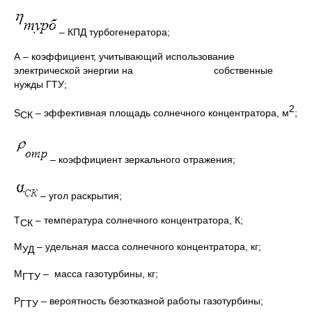
– КПД турбогенератора;
А – коэффициент, учитывающий использование
электрической энергии на собственные
нужды ГТУ;
2
S
– эффективная площадь солнечного концентратора, м
;
СК
– коэффициент зеркального отражения;
– угол раскрытия;
Т
– температура солнечного концентратора, К;
СК
М
– удельная масса солнечного концентратора, кг;
УД
М
– масса газотурбины, кг;
ГТУ
P
– вероятность безотказной работы газотурбины;
ГТУ