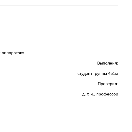
х аппаратов»
Выполнил:
студент группы 451м
Проверил:
д. т. н., профессор