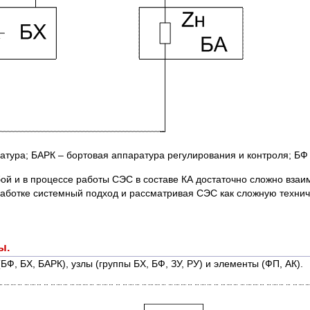
ратура; БАРК – бортовая аппаратура регулирования и контроля; БФ
 и в процессе работы СЭС в составе КА достаточно сложно взаимод
зработке системный подход и рассматривая СЭС как сложную технич
ы.
БФ, БХ, БАРК), узлы (группы БХ, БФ, ЗУ, РУ) и элементы (ФП, АК).