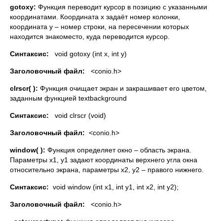
gotoxy
:
Функция переводит курсор в позицию с указанными
координатами. Координата х задаёт номер колонки,
координата у – номер строки, на пересечении которых
находится знакоместо, куда переводится курсор.
Синтаксис
:
void gotoxy (int x, int y)
Заголовочный файл:
<conio.h>
clrscr
( ):
Функция очищает экран и закрашивает его цветом,
заданным функцией textbackground
Синтаксис:
void clrscr (void)
Заголовочный файл:
<conio.h>
window
( ):
Функция определяет окно – область экрана.
Параметры х1, у1 задают координаты верхнего угла окна
относительно экрана, параметры х2, у2 – правого нижнего.
Синтаксис
:
void window (int x1, int y1, int x2, int y2);
Заголовочный файл:
<conio.h>