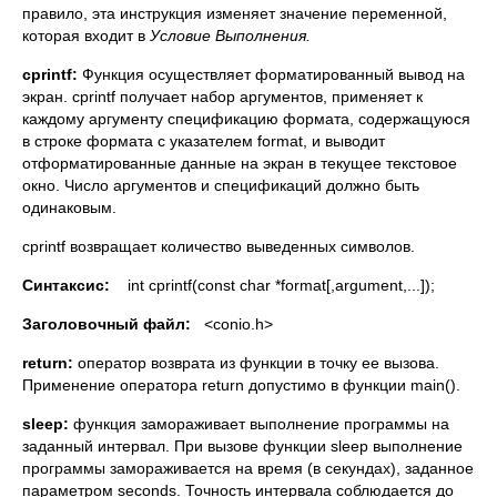
правило, эта инструкция изменяет значение переменной,
которая входит в
Условие Выполнения.
с
printf
:
Функция осуществляет форматированный вывод на
экран. cprintf получает набор аргументов, применяет к
каждому аргументу спецификацию формата, содержащуюся
в строке формата с указателем format, и выводит
отформатированные данные на экран в текущее текстовое
окно. Число аргументов и спецификаций должно быть
одинаковым.
cprintf возвращает количество выведенных символов.
Синтаксис
:
int cprintf(const char *format[,argument,...]);
Заголовочный файл:
<conio.h>
return
:
оператор возврата из функции в точку ее вызова.
Применение оператора return допустимо в функции main().
sleep
:
функция замораживает выполнение программы на
заданный интервал. При вызове функции sleep выполнение
программы замораживается на время (в секундах), заданное
параметром seconds. Точность интервала соблюдается до