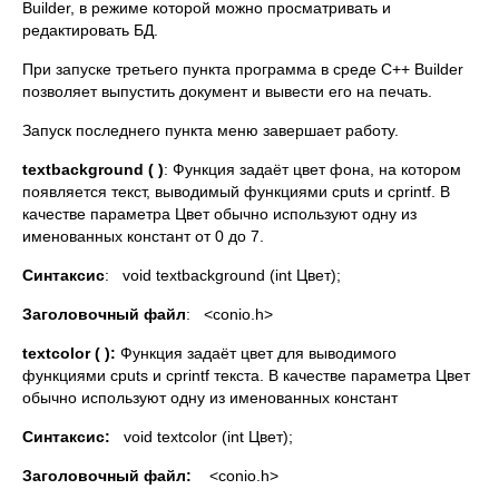
Builder, в режиме которой можно просматривать и
редактировать БД.
При запуске третьего пункта программа в среде C++ Builder
позволяет выпустить документ и вывести его на печать.
Запуск последнего пункта меню завершает работу.
textbackground
( )
: Функция задаёт цвет фона, на котором
появляется текст, выводимый функциями cputs и cprintf. В
качестве параметра Цвет обычно используют одну из
именованных констант от 0 до 7.
Синтаксис
: void textbackground (int Цвет);
Заголовочный файл
: <conio.h>
textcolor
( ):
Функция задаёт цвет для выводимого
функциями cputs и cprintf текста. В качестве параметра Цвет
обычно используют одну из именованных констант
Синтаксис
:
void textcolor (int Цвет);
Заголовочный файл:
<conio.h>