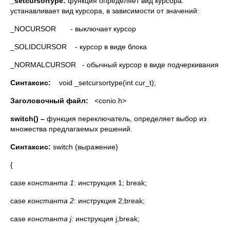
_
setcursortype
:
функция определяет вид курсора.
устанавливает вид курсора, в зависимости от значений:
_NOCURSOR - выключает курсор
_SOLIDCURSOR - курсор в виде блока
_NORMALCURSOR - обычный курсор в виде подчеркивания
Синтаксис
:
void _setcursortype(int cur_t);
Заголовочный файл:
<conio.h>
switch
() –
функция переключатель, определяет выбор из
множества предлагаемых решений.
Синтаксис:
switch (выражение)
{
case
константа 1
: инструкция 1; break;
case
константа 2
: инструкция 2;break;
case
константа
j
:
инструкция j;break;