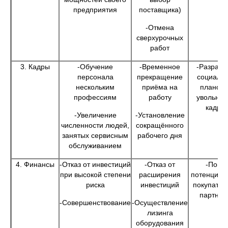
предприятия
поставщика)
-Отмена
сверхурочных
работ
3. Кадры
-Обучение
-Временное
-Разрабо
персонала
прекращение
социаль
нескольким
приёма на
планов 
профессиям
работу
увольне
кадро
-Увеличение
-Установление
численности людей,
сокращённого
занятых сервисным
рабочего дня
обслуживанием
4. Финансы
-Отказ от инвестиций
-Отказ от
-Поиск
при высокой степени
расширения
потенциал
риска
инвестиций
покупател
партнёр
-Совершенствование
-Осуществление
лизинга
оборудования