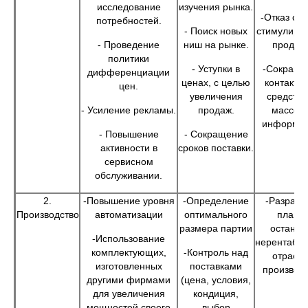
исследование
изучения рынка.
-Отказ от 
потребностей.
- Поиск новых
стимулиру
- Проведение
ниш на рынке.
продаж
политики
- Уступки в
-Сокраще
дифференциации
ценах, с целью
контактов
цен.
увеличения
средств
- Усиление рекламы.
продаж.
массов
информац
- Повышение
- Сокращение
активности в
сроков поставки.
сервисном
обслуживании.
2.
-Повышение уровня
-Определение
-Разрабо
Производство
автоматизации
оптимального
плано
размера партии
останов
-Использование
нерентабе
комплектующих,
-Контроль над
отрасл
изготовленных
поставками
производ
другими фирмами
(цена, условия,
для увеличения
кондиция,
мощностей своего
выбор