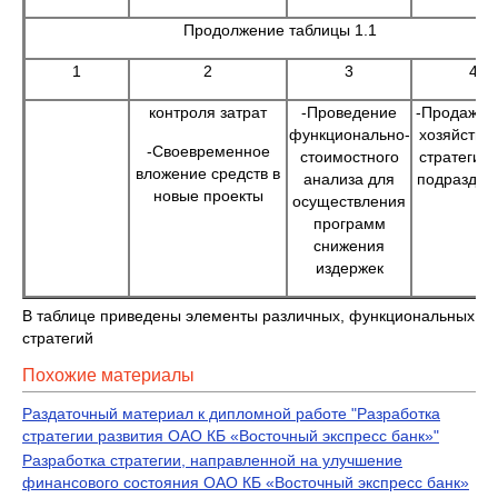
Продолжение таблицы 1.1
1
2
3
4
контроля затрат
-Проведение
-Продажа 
функционально-
хозяйстве
-Своевременное
стоимостного
стратегиче
вложение средств в
анализа для
подраздел
новые проекты
осуществления
программ
снижения
издержек
В таблице приведены элементы различных, функциональных
стратегий
Похожие материалы
Раздаточный материал к дипломной работе "Разработка
стратегии развития ОАО КБ «Восточный экспресс банк»"
Разработка стратегии, направленной на улучшение
финансового состояния ОАО КБ «Восточный экспресс банк»