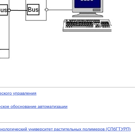
еского управления
еское обоснование автоматизации
хнологический университет растительных полимеров (СПбГТУРП)