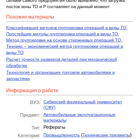
силами самого предприятия было выявлено, что загрузка
постов зоны ТО и Р составляет на данный момент
Похожие материалы
Классификация методов группировки операций в виды ТО.
Простейшие методы группировки операций в виды ТО.
Метод группировки на основе стержневых операций ТО.
Технико – экономический метод группировки операций в
виды ТО
Расчет точности размеров деталей при механической
обработке
Технология и организация торговли автомобилями и
запчастями
Информация о работе
Сибирский федеральный университет
ВУЗ:
(СФУ)
Автомобильные эксплуатационные
Предмет:
материалы
Рефераты
Тип:
(
)
Промышленность
Технические предметы
Категория: