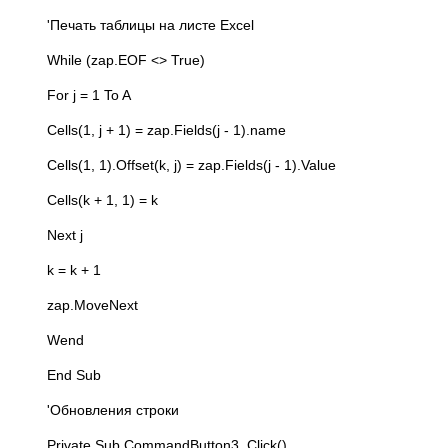
'Печать таблицы на листе Excel
While (zap.EOF <> True)
For j = 1 To A
Cells(1, j + 1) = zap.Fields(j - 1).name
Cells(1, 1).Offset(k, j) = zap.Fields(j - 1).Value
Cells(k + 1, 1) = k
Next j
k = k + 1
zap.MoveNext
Wend
End Sub
'Обновления строки
Private Sub CommandButton3_Click()