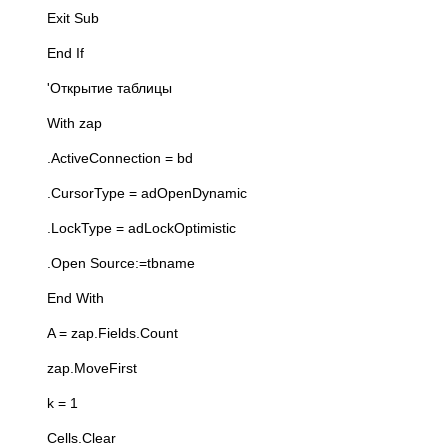
Exit Sub
End If
'Открытие таблицы
With zap
.ActiveConnection = bd
.CursorType = adOpenDynamic
.LockType = adLockOptimistic
.Open Source:=tbname
End With
A = zap.Fields.Count
zap.MoveFirst
k = 1
Cells.Clear