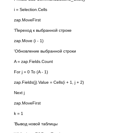
i = Selection.Cells
zap.MoveFirst
'Переход к выбранной строке
zap.Move (i - 1)
'Обновление выбранной строки
A = zap.Fields.Count
For j = 0 To (A - 1)
zap.Fields(j).Value = Cells(i + 1, j + 2)
Next j
zap.MoveFirst
k = 1
'Вывод новой таблицы