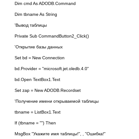
Dim cmd As ADODB.Command
Dim tbname As String
'Вывод таблицы
Private Sub CommandButton2_Click()
'Открытие базы данных
Set bd = New Connection
bd.Provider = "microsoft.jet.oledb.4.0"
bd.Open TextBox1.Text
Set zap = New ADODB.Recordset
'Получение имени открываемой таблицы
tbname = ListBox1.Text
If (tbname = "") Then
MsgBox "Укажите имя таблицы!", , "Ошибка!"