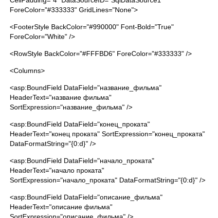
CellPadding="4" DataSourceID="SqlDataSource1"
ForeColor="#333333" GridLines="None">
<FooterStyle BackColor="#990000" Font-Bold="True"
ForeColor="White" />
<RowStyle BackColor="#FFFBD6" ForeColor="#333333" />
<Columns>
<asp:BoundField DataField="название_фильма"
HeaderText="название фильма"
SortExpression="название_фильма" />
<asp:BoundField DataField="конец_проката"
HeaderText="конец проката" SortExpression="конец_проката"
DataFormatString="{0:d}" />
<asp:BoundField DataField="начало_проката"
HeaderText="начало проката"
SortExpression="начало_проката" DataFormatString="{0:d}" />
<asp:BoundField DataField="описание_фильма"
HeaderText="описание фильма"
SortExpression="описание_фильма" />