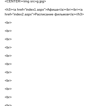
<CENTER><img src=g.jpg>
<h3><a href="index1.aspx">Афиша</a><br><br><a
href="index2.aspx">Расписание фильмов</a></h3>
<br>
<br>
<br>
<br>
<br>
<br>
<br>
<br>
<br>
<br>
<br>