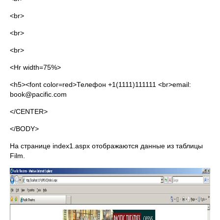
<br>
<br>
<br>
<Hr width=75%>
<h5><font color=red>Телефон +1(1111)111111 <br>email:
book@pacific.com
</CENTER>
</BODY>
На странице index1.aspx отображаются данные из таблицы
Film.