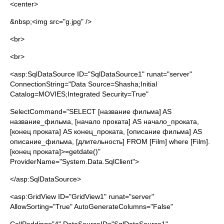
<center>
&nbsp;<img src="g.jpg" />
<br>
<br>
<asp:SqlDataSource ID="SqlDataSource1" runat="server"
ConnectionString="Data Source=Shasha;Initial
Catalog=MOVIES;Integrated Security=True"
SelectCommand="SELECT [название фильма] AS
название_фильма, [начало проката] AS начало_проката,
[конец проката] AS конец_проката, [описание фильма] AS
описание_фильма, [длительность] FROM [Film] where [Film].
[конец проката]>=getdate()"
ProviderName="System.Data.SqlClient">
</asp:SqlDataSource>
<asp:GridView ID="GridView1" runat="server"
AllowSorting="True" AutoGenerateColumns="False"