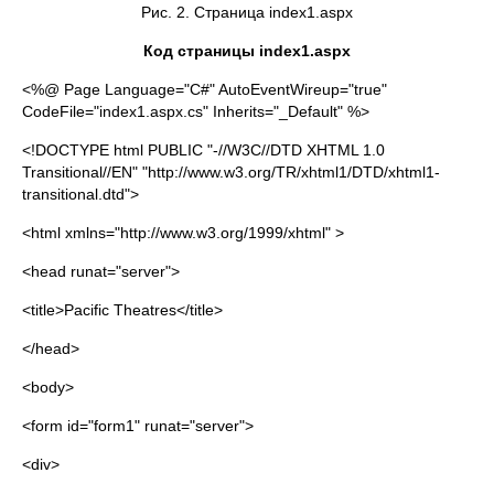
Рис. 2. Страница index1.aspx
Код страницы index1.aspx
<%@ Page Language="C#" AutoEventWireup="true"
CodeFile="index1.aspx.cs" Inherits="_Default" %>
<!DOCTYPE html PUBLIC "-//W3C//DTD XHTML 1.0
Transitional//EN" "http://www.w3.org/TR/xhtml1/DTD/xhtml1-
transitional.dtd">
<html xmlns="http://www.w3.org/1999/xhtml" >
<head runat="server">
<title>Pacific Theatres</title>
</head>
<body>
<form id="form1" runat="server">
<div>