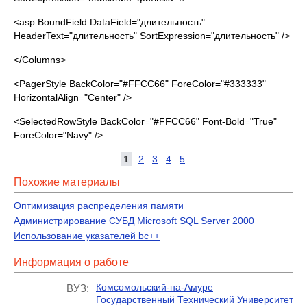
<asp:BoundField DataField="длительность"
HeaderText="длительность" SortExpression="длительность" />
</Columns>
<PagerStyle BackColor="#FFCC66" ForeColor="#333333"
HorizontalAlign="Center" />
<SelectedRowStyle BackColor="#FFCC66" Font-Bold="True"
ForeColor="Navy" />
1
2
3
4
5
Похожие материалы
Оптимизация распределения памяти
Администрирование СУБД Microsoft SQL Server 2000
Использование указателей bc++
Информация о работе
Комсомольский-на-Амуре
ВУЗ:
Государственный Технический Университет