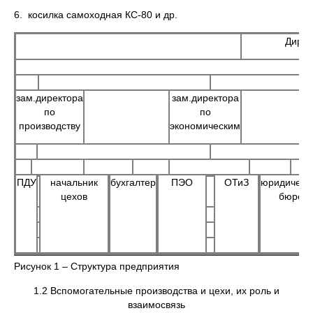
6. косилка самоходная КС-80 и др.
Дирек
зам.директора
зам.директора
по
по
производству
экономическим
ПДУ
начальник
бухгалтер
ПЭО
ОТиЗ
юридическ
цехов
бюро
Рисунок 1 – Структура предприятия
1.2 Вспомогательные производства и цехи, их роль и
взаимосвязь