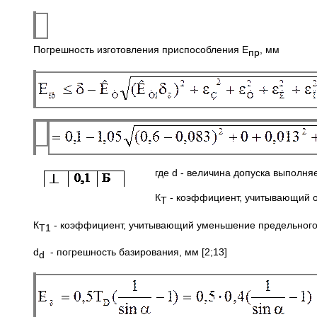
Погрешность изготовления приспособления E
, мм
пр
где d - величина допуск
К
- коэффициент, учитывающий о
Т
К
- коэффициент, учитывающий уменьшение предельного 
Т1
d
- погрешность базирования, мм [2;13]
d