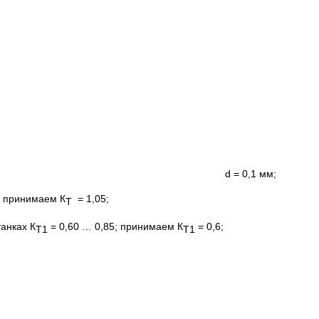
и в приспособлении, мм; для d = 0,1 мм;
; принимаем К
= 1,05;
Т
анках К
= 0,60 … 0,85; принимаем К
= 0,6;
Т1
Т1