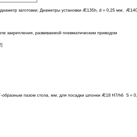
х диаметр заготовки; Диаметры установки Æ135h, d = 0,25 мм; Æ
иле закрепления, развиваемой пневматическим приводом
2]
-образным пазом стола, мм; для посадки шпонки Æ18 H7/h6 S = 0,0