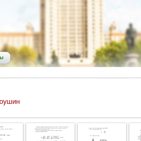
СЫ
роушин