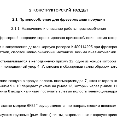
2
КОНСТРУКТОРСКИЙ РАЗДЕЛ
2.1
Приспособление для фрезерования проушин
2.1.1 Назначение и описание работы приспособления
резерной операции спроектировано приспособление, схема которо
 и закрепления детали корпуса реверса КИЛ0114205 при фрезерова
етали, силовой клино-рычажный механизм зажима пневматический 
 устанавливается в неподвижную призму 12, один из концов которо
н неподвижный упор 4. Установив и сбазировав таким образом заг
ние воздуха в правую полость пневмоцилиндра 7, шток которого на
низм 9 и 10 передает усилие на рычаг 13, который через рычаги 1
ника 8 воздух начинает поступать в левую полость пневмоцилиндра
станке модели 6К82Г осуществляется по направляющим шпонкам, 
зуются грузовые (рым-болты) винты, закрепленные в корпусе прис