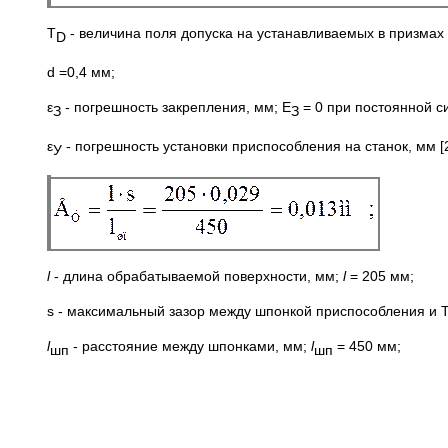
T
- величина поля допуска на устанавливаемых в призма
D
d =0,4 мм;
ε
- погрешность закрепления, мм; Е
= 0 при постоянной с
З
З
ε
- погрешность установки приспособления на станок, мм [
У
l
- длина обрабатываемой поверхности, мм;
l
= 205 мм;
s - максимальный зазор между шпонкой приспособления и Т
l
- расстояние между шпонками, мм;
l
= 450 мм;
шп
шп