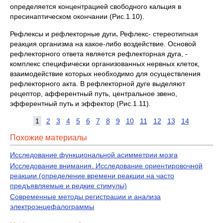
определяется концентрацией свободного кальция в
пресинаптическом окончании (Рис.1.10).
Рефлексы и рефлекторные дуги
.
Рефлекс- стереотипная
реакция организма на какое-либо воздействие. Основой
рефлекторного ответа является рефлекторная дуга, -
комплекс специфически организованных нервных клеток,
взаимодействие которых необходимо для осуществления
рефлекторного акта. В рефлекторной дуге выделяют
рецептор, афферентный путь, центральное звено,
эфферентный путь и эффектор (Рис.1.11).
1
2
3
4
5
6
7
8
9
10
11
12
13
14
Похожие материалы
Исследование функциональной асимметрии мозга
Исследование внимания. Исследование ориентировочной
реакции (определение времени реакции на часто
предъявляемые и редкие стимулы)
Современные методы регистрации и анализа
электроэнцефалограммы