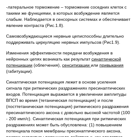
-латеральное торможение – торможение соседних клеток с
такими же функциями, в которых возбуждение является
слабым. Наблюдается в сенсорных системах и обеспечивает
явление контраста (Рис.1.8).
Самовозбуждающиеся нервные цеписпособны длительно
поддерживать циркуляцию нервных импульсов (Рис1.9).
Изменения эффективности передачи возбуждения в
нейронных цепях возникать как результат
синаптической
потенциации
(облегчения),
сенситизации
или
привыкания
(габитуации).
Синаптическая потенциация лежит в основе усиления
сигнала при ритмических раздражениях пресинаптических
входов. Потенциация выражается в увеличении амплитуды
ВПСП во время (тетаническая потенциация) и после
(посттетаническая потенциация) ритмического раздражения
пресинаптического аксона с довольно высокой частотой (100
- 200 имп/с). Синаптическая потенциация при ритмических
раздражениях может быть обусловлена: (1) повышением
потенциала покоя мембраны пресинаптического аксона,
ростом амплитуды потенциала действия и, как следствие,