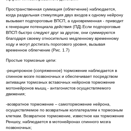
Пространственная суммация (облегчение) наблюдается,
когда раздельная стимуляция двух входов к одному нейрону
вызывает подпороговые ВПСП, а одновременная - приводит
к генерации потенциала действия (ПД).Если подпороговые
ВПСП быстро следуют друг за другом, они суммируются
благодаря своему относительно медленному временному
ходу и могут достигать порогового уровня, вызывая
временное облегчение (Рис. 1.7)
Простые тормозные цепи:
-реципрокное (сопряженное) торможение наблюдается в
спинном мозге позвоночных и обеспечивает посредством
активации тормозных вставочных нейронов торможение
мотонейронов мышц - антагонистов осуществляемого
движения;
-возвратное торможение – самоторможение нейрона,
осуществляемое по возвратным коллатералям к тормозным
клеткам. Возвратное торможение, известное как торможение
Реншоу, наблюдается в мотонейронах спинного мозга
позвоночных;