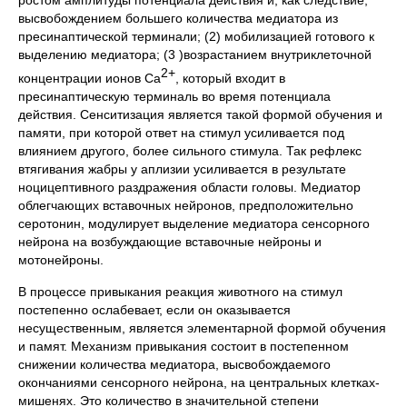
высвобождением большего количества медиатора из
пресинаптической терминали; (2) мобилизацией готового к
выделению медиатора; (3 )возрастанием внутриклеточной
2+
концентрации ионов Са
, который входит в
пресинаптическую терминаль во время потенциала
действия. Сенситизация является такой формой обучения и
памяти, при которой ответ на стимул усиливается под
влиянием другого, более сильного стимула. Так рефлекс
втягивания жабры у аплизии усиливается в результате
ноцицептивного раздражения области головы. Медиатор
облегчающих вставочных нейронов, предположительно
серотонин, модулирует выделение медиатора сенсорного
нейрона на возбуждающие вставочные нейроны и
мотонейроны.
В процессе привыкания реакция животного на стимул
постепенно ослабевает, если он оказывается
несущественным, является элементарной формой обучения
и памят. Механизм привыкания состоит в постепенном
снижении количества медиатора, высвобождаемого
окончаниями сенсорного нейрона, на центральных клетках-
мишенях. Это количество в значительной степени