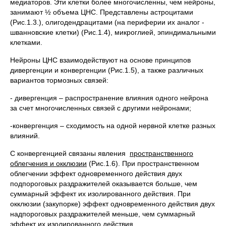
медиаторов. Эти клетки более многочисленны, чем нейроны,
занимают ½ объема ЦНС. Представлены астроцитами
(Рис.1.3.), олигодендрацитами (на периферии их аналог -
шванновские клетки) (Рис.1.4), микроглией, эпиндимальными
клетками.
Нейроны ЦНС взаимодействуют на основе принципов
дивергенции и конвергенции (Рис.1.5), а также различных
вариантов тормозных связей:
- дивергенция – распространение влияния одного нейрона
за счет многочисленных связей с другими нейронами;
-конвергенция – сходимость на одной нервной клетке разных
влияний.
С конвергенцией связаны явления
пространственного
облегчения и окклюзии
(Рис.1.6). При пространственном
облегчении эффект одновременного действия двух
подпороговых раздражителей оказывается больше, чем
суммарный эффект их изолированного действия. При
окклюзии (закупорке) эффект одновременного действия двух
надпороговых раздражителей меньше, чем суммарный
эффект их изолированного действия.