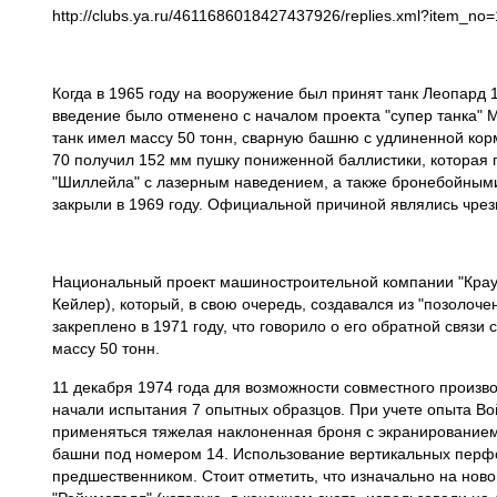
http://clubs.ya.ru/4611686018427437926/replies.xml?item_no
Когда в 1965 году на вооружение был принят танк Леопард
введение было отменено с началом проекта "супер танка"
танк имел массу 50 тонн, сварную башню с удлиненной кор
70 получил 152 мм пушку пониженной баллистики, которая
"Шиллейла" с лазерным наведением, а также бронебойными 
закрыли в 1969 году. Официальной причиной являлись чрез
Национальный проект машиностроительной компании "Краусс-
Кейлер), который, в свою очередь, создавался из "позолоче
закреплено в 1971 году, что говорило о его обратной связи
массу 50 тонн.
11 декабря 1974 года для возможности совместного произ
начали испытания 7 опытных образцов. При учете опыта Во
применяться тяжелая наклоненная броня с экранированием
башни под номером 14. Использование вертикальных перфо
предшественником. Стоит отметить, что изначально на нов