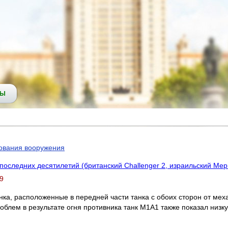
СЫ
ования вооружения
последних десятилетий (британский Challenger 2, израильский Ме
 9
ка, расположенные в передней части танка с обоих сторон от мех
облем в результате огня противника танк M1A1 также показал низ