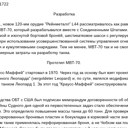
=1722
Разработка
 1, новое 120-мм орудие "Рейнметалл" L44 рассматривалось как р
 MBT-70, который разрабатывался вместе с Соединенными Штатами
мой и изогнутой бортовой бронёй, шестикатковое шасси с регулир
 при использовании усовершенствованной системы управления огне
и кумулятивными снарядами. Тем не менее, MBT-70 так и не смогл
мерные затраты на разработку танка.
Прототип MBT-70.
Маффей" стартовал в 1970. Через год за основу был взят проект 6
нного Леопарда" (vergoldeter Leopard) и, по сути, являлся модифи
 с танком Леопард 1. За этот год "Краусс-Маффей" сконструировала
водства ОБТ с США был подписан меморандум договоренности об о
йны Судного дня одной из первостепенных задач стало обеспечени
. Это определило повышение массы танка до 60 тонн. Для провер
рированных броневых пластин и боеукладка в кормовой части зна
ом танке применялась перфорированная броня, а не Чобхэм как п