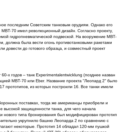
авное последним Советским танковым орудиям. Однако его
. MBT-70 имел революционный дизайн. Согласно проекту,
уемой гидропневматической подвеской. На вооружение MBT-
м, должна была вести огонь противотанковыми ракетами
и довести до готового образца, и совместный проект
0-х годов – танк Experimentalentwicklung (позднее назван
кацией MBT-70 или Eber. Название проекта "Леопард 2" было
 17 прототипов, из которых построили 16. Все танки имели
боронных поставках, тогда же американцы приобрели и
е высокой защищенности танка, для чего начала
ки нового типа бронирования был модифицирован прототип
чительно укрупнило башню Леопарда 2 по сравнению с
олагают некоторые. Прототип 14 обладал 120-мм пушкой